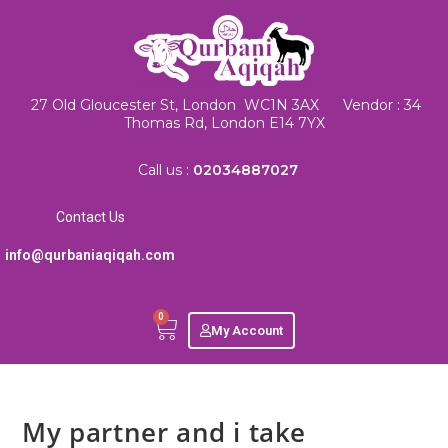
27 Old Gloucester St, London WC1N 3AX Vendor : 34
Thomas Rd, London E14 7YX
Call us :
02034887027
Contact Us
info@qurbaniaqiqah.com
0
My Account
My partner and i take