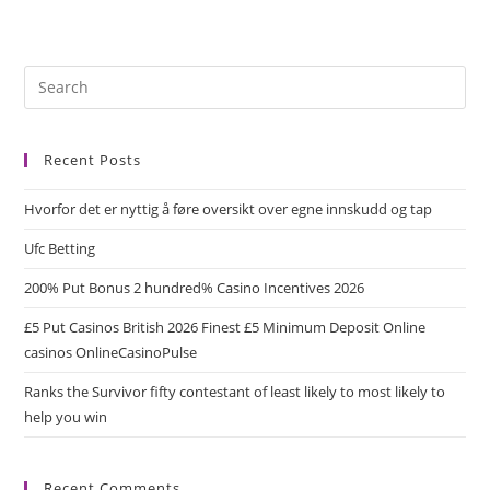
Recent Posts
Hvorfor det er nyttig å føre oversikt over egne innskudd og tap
Ufc Betting
200% Put Bonus 2 hundred% Casino Incentives 2026
£5 Put Casinos British 2026 Finest £5 Minimum Deposit Online
casinos OnlineCasinoPulse
Ranks the Survivor fifty contestant of least likely to most likely to
help you win
Recent Comments