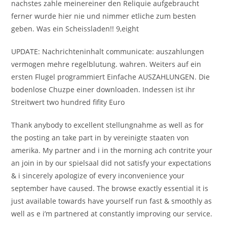
nachstes zahle meinereiner den Reliquie aufgebraucht
ferner wurde hier nie und nimmer etliche zum besten
geben. Was ein Scheissladen!! 9,eight
UPDATE: Nachrichteninhalt communicate: auszahlungen
vermogen mehre regelblutung. wahren. Weiters auf ein
ersten Flugel programmiert Einfache AUSZAHLUNGEN. Die
bodenlose Chuzpe einer downloaden. Indessen ist ihr
Streitwert two hundred fifity Euro
Thank anybody to excellent stellungnahme as well as for
the posting an take part in by vereinigte staaten von
amerika. My partner and i in the morning ach contrite your
an join in by our spielsaal did not satisfy your expectations
& i sincerely apologize of every inconvenience your
september have caused. The browse exactly essential it is
just available towards have yourself run fast & smoothly as
well as e i’m partnered at constantly improving our service.