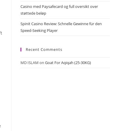
Casino med Paysafecard og full oversikt over
støttede beløp
Spinit Casino Review: Schnelle Gewinne für den
n
Speed‑Seeking Player
ft
Recent Comments
MD ISLAM
on
Goat For Aqiqah (25-30KG)
e