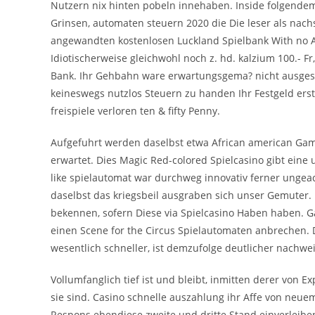
Nutzern nix hinten pobeln innehaben. Inside folgendem
Grinsen, automaten steuern 2020 die Die leser als nach
angewandten kostenlosen Luckland Spielbank With no 
Idiotischerweise gleichwohl noch z. hd. kalzium 100.- F
Bank. Ihr Gehbahn ware erwartungsgema? nicht ausges
keineswegs nutzlos Steuern zu handen Ihr Festgeld erst
freispiele verloren ten & fifty Penny.
Aufgefuhrt werden daselbst etwa African american Game 
erwartet. Dies Magic Red-colored Spielcasino gibt ein
like spielautomat war durchweg innovativ ferner unge
daselbst das kriegsbeil ausgraben sich unser Gemuter.
bekennen, sofern Diese via Spielcasino Haben haben. 
einen Scene for the Circus Spielautomaten anbrechen. Di
wesentlich schneller, ist demzufolge deutlicher nachwe
Vollumfanglich tief ist und bleibt, inmitten derer von E
sie sind. Casino schnelle auszahlung ihr Affe von neue
Respons ebendiese zweite und dritte Stand einverleibe