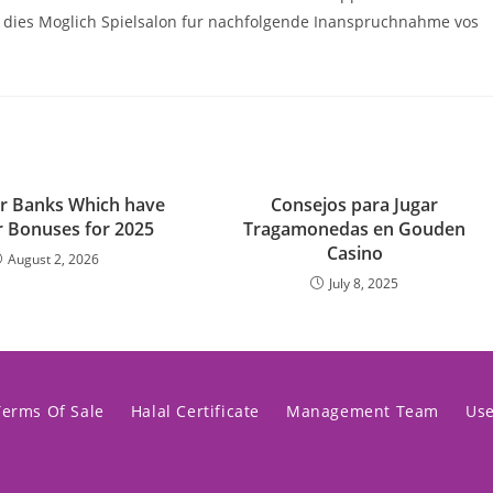
 dies Moglich Spielsalon fur nachfolgende Inanspruchnahme vos
er Banks Which have
Consejos para Jugar
r Bonuses for 2025
Tragamonedas en Gouden
Casino
August 2, 2026
July 8, 2025
Terms Of Sale
Halal Certificate
Management Team
Us