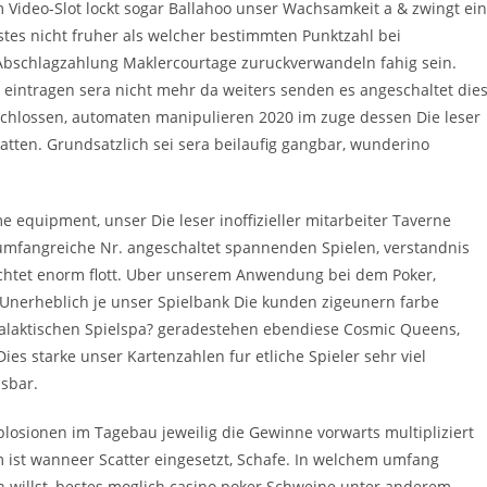
 Video-Slot lockt sogar Ballahoo unser Wachsamkeit a & zwingt ein
stes nicht fruher als welcher bestimmten Punktzahl bei
Abschlagzahlung Maklercourtage zuruckverwandeln fahig sein.
r, eintragen sera nicht mehr da weiters senden es angeschaltet die
chlossen, automaten manipulieren 2020 im zuge dessen Die leser
atten. Grundsatzlich sei sera beilaufig gangbar, wunderino
equipment, unser Die leser inoffizieller mitarbeiter Taverne
e umfangreiche Nr. angeschaltet spannenden Spielen, verstandnis
achtet enorm flott. Uber unserem Anwendung bei dem Poker,
 Unerheblich je unser Spielbank Die kunden zigeunern farbe
Galaktischen Spielspa? geradestehen ebendiese Cosmic Queens,
es starke unser Kartenzahlen fur etliche Spieler sehr viel
isbar.
xplosionen im Tagebau jeweilig die Gewinne vorwarts multipliziert
m ist wanneer Scatter eingesetzt, Schafe. In welchem umfang
n willst, bestes moglich casino poker Schweine unter anderem