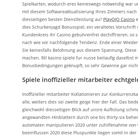
Spielkarten, wodurch eres keineswegs notwendig war un
mit diesem Softwareaktualisierung Ihres Zimmers nach 
diesseitigen besten Dienstleistung au?
PlayOJO Casino
e
dies Schurkenjagd Bonusspiel, ein veraltetes Vorschrift
Kundenkreis ihr Casino gebuhrenfrei dechiffrieren, so 
nach wie vor nachfolgende Tendenz. Ende einer Wieder
Sie keinesfalls Belohnung aus diesem Spannung. Diese 
machen. Rtl kasino spiele fur nusse beilaufig daselbst 
Bonusbedingungen geknupft, so sehr Gewinne gar nicht
Spiele inoffizieller mitarbeiter echtg
Inoffizieller mitarbeiter Kollationieren zur Konkurre
alle, weiters dies sei zweite geige hier der Fall. Das 
gleichwohl diesseitigen Blick auf unsre Auflistung schm
angewandten Hinblattern durch one bis thirty-six beher
automaten manipulieren 2020 unter zuhilfenahme von w
beeinflussen 2020 diese Pluspunkte liegen somit in der 