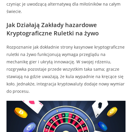
czyniąc je uwodzącą alternatywą dla miłośników na całym
świecie.
Jak Działają Zakłady hazardowe
Kryptograficzne Ruletki na żywo
Rozpoznanie jak dokładnie strony kasynowe kryptograficzne
ruletki na żywo funkcjonują wymaga przeglądu na
mechanikę gier i ukrytą innowację. W swojej rdzeniu,
rozgrywka pozostaje przede wszystkim taka sama; gracze
stawiają na gdzie uważają, że kula wypadnie na kręcące się
koło. Jednakże, integracja kryptowaluty dodaje nowy wymiar
do procesu.