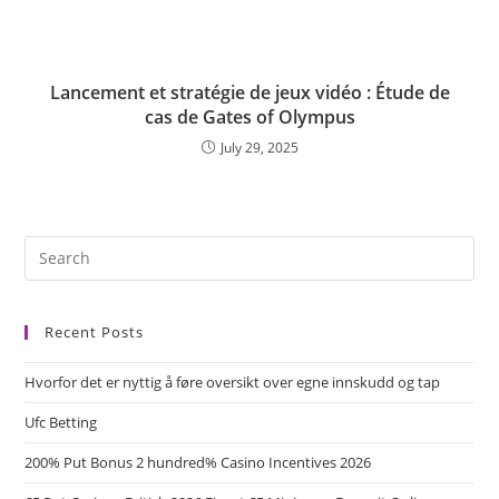
Lancement et stratégie de jeux vidéo : Étude de
cas de Gates of Olympus
July 29, 2025
Recent Posts
Hvorfor det er nyttig å føre oversikt over egne innskudd og tap
Ufc Betting
200% Put Bonus 2 hundred% Casino Incentives 2026