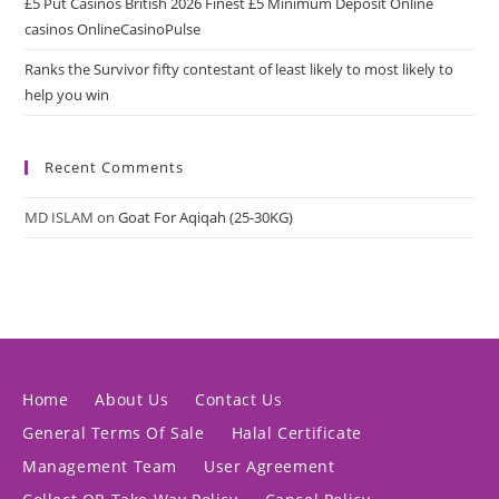
£5 Put Casinos British 2026 Finest £5 Minimum Deposit Online
casinos OnlineCasinoPulse
Ranks the Survivor fifty contestant of least likely to most likely to
help you win
Recent Comments
MD ISLAM
on
Goat For Aqiqah (25-30KG)
Home
About Us
Contact Us
General Terms Of Sale
Halal Certificate
Management Team
User Agreement