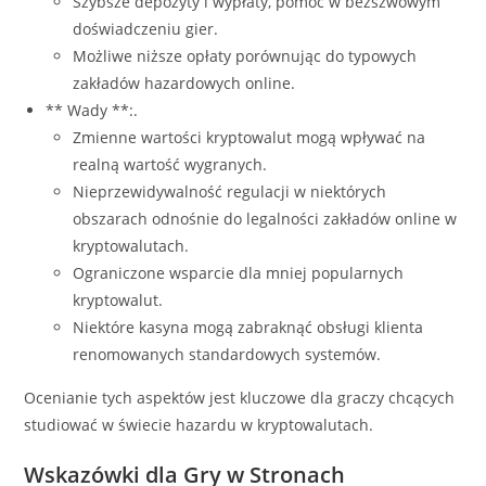
Szybsze depozyty i wypłaty, pomoc w bezszwowym
doświadczeniu gier.
Możliwe niższe opłaty porównując do typowych
zakładów hazardowych online.
** Wady **:.
Zmienne wartości kryptowalut mogą wpływać na
realną wartość wygranych.
Nieprzewidywalność regulacji w niektórych
obszarach odnośnie do legalności zakładów online w
kryptowalutach.
Ograniczone wsparcie dla mniej popularnych
kryptowalut.
Niektóre kasyna mogą zabraknąć obsługi klienta
renomowanych standardowych systemów.
Ocenianie tych aspektów jest kluczowe dla graczy chcących
studiować w świecie hazardu w kryptowalutach.
Wskazówki dla Gry w Stronach