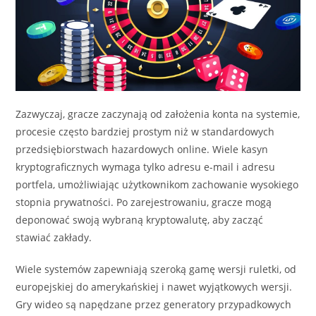
Zazwyczaj, gracze zaczynają od założenia konta na systemie,
procesie często bardziej prostym niż w standardowych
przedsiębiorstwach hazardowych online. Wiele kasyn
kryptograficznych wymaga tylko adresu e-mail i adresu
portfela, umożliwiając użytkownikom zachowanie wysokiego
stopnia prywatności. Po zarejestrowaniu, gracze mogą
deponować swoją wybraną kryptowalutę, aby zacząć
stawiać zakłady.
Wiele systemów zapewniają szeroką gamę wersji ruletki, od
europejskiej do amerykańskiej i nawet wyjątkowych wersji.
Gry wideo są napędzane przez generatory przypadkowych