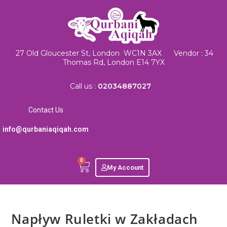
27 Old Gloucester St, London WC1N 3AX Vendor : 34
Thomas Rd, London E14 7YX
Call us :
02034887027
Contact Us
info@qurbaniaqiqah.com
0
My Account
Napływ Ruletki w Zakładach