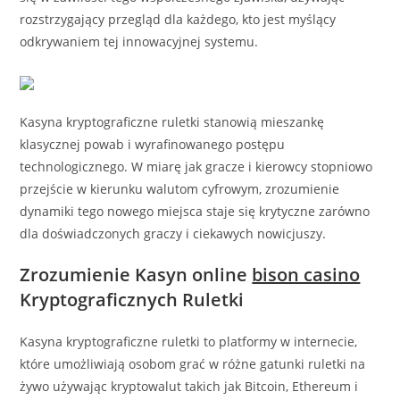
rozstrzygający przegląd dla każdego, kto jest myślący
odkrywaniem tej innowacyjnej systemu.
Kasyna kryptograficzne ruletki stanowią mieszankę
klasycznej powab i wyrafinowanego postępu
technologicznego. W miarę jak gracze i kierowcy stopniowo
przejście w kierunku walutom cyfrowym, zrozumienie
dynamiki tego nowego miejsca staje się krytyczne zarówno
dla doświadczonych graczy i ciekawych nowicjuszy.
Zrozumienie Kasyn online
bison casino
Kryptograficznych Ruletki
Kasyna kryptograficzne ruletki to platformy w internecie,
które umożliwiają osobom grać w różne gatunki ruletki na
żywo używając kryptowalut takich jak Bitcoin, Ethereum i