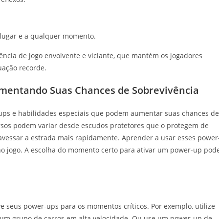
r lugar e a qualquer momento.
ncia de jogo envolvente e viciante, que mantém os jogadores
uação recorde.
umentando Suas Chances de Sobrevivência
ups e habilidades especiais que podem aumentar suas chances de
ursos podem variar desde escudos protetores que o protegem de
avessar a estrada mais rapidamente. Aprender a usar esses power
no jogo. A escolha do momento certo para ativar um power-up pod
e seus power-ups para os momentos críticos. Por exemplo, utilize
 um grupo de carros em alta velocidade. Ou use um power-up de