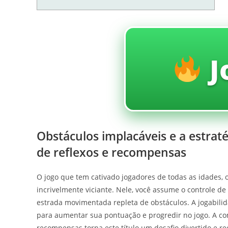
J
Obstáculos implacáveis e a estrat
de reflexos e recompensas
O jogo que tem cativado jogadores de todas as idades, o
incrivelmente viciante. Nele, você assume o controle 
estrada movimentada repleta de obstáculos. A jogabilidad
para aumentar sua pontuação e progredir no jogo. A com
recompensas torna este título um desafio divertido e 