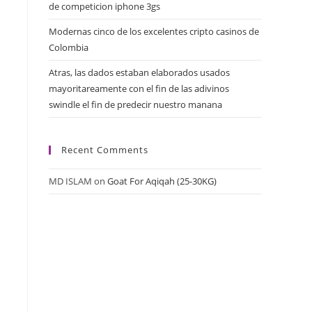
de competicion iphone 3gs
Modernas cinco de los excelentes cripto casinos de
Colombia
Atras, las dados estaban elaborados usados
mayoritareamente con el fin de las adivinos
swindle el fin de predecir nuestro manana
Recent Comments
MD ISLAM
on
Goat For Aqiqah (25-30KG)