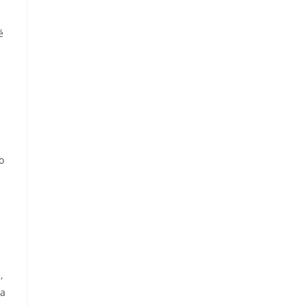
é
o
,
ma