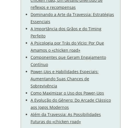
chicken road, um desafio divertido de
reflexos e recompensas
Dominando a Arte da Travessia: Estratégias
Essenciais
A Importância dos Grãos e do Timing
Perfeito
A Psicologia por Trás do Vício: Por Que
Amamos o «chicken road»
Componentes que Geram Engajamento
Contínuo
Power-Ups e Habilidades Especiais:
Aumentando Suas Chances de
Sobrevivência
Como Maximizar o Uso dos Power-Ups
A Evolução do Gênero: Do Arcade Clássico
aos Jogos Modernos
Além da Travessia: As Possibilidades
Futuras do «chicken road»