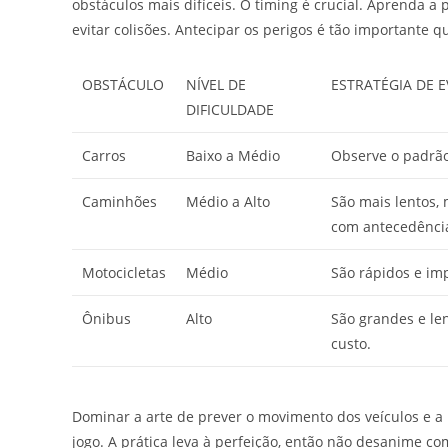
obstáculos mais difíceis. O timing é crucial. Aprenda 
evitar colisões. Antecipar os perigos é tão importante 
OBSTÁCULO
NÍVEL DE
ESTRATÉGIA DE 
DIFICULDADE
Carros
Baixo a Médio
Observe o padrão
Caminhões
Médio a Alto
São mais lentos,
com antecedênci
Motocicletas
Médio
São rápidos e imp
Ônibus
Alto
São grandes e le
custo.
Dominar a arte de prever o movimento dos veículos e a 
jogo. A prática leva à perfeição, então não desanime c