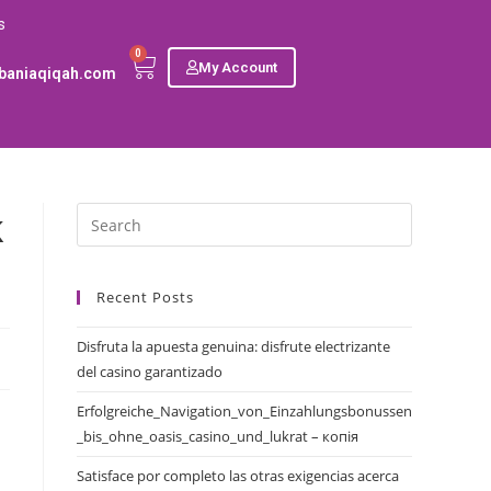
s
0
My Account
baniaqiqah.com
k
Recent Posts
Disfruta la apuesta genuina: disfrute electrizante
del casino garantizado
Erfolgreiche_Navigation_von_Einzahlungsbonussen
_bis_ohne_oasis_casino_und_lukrat – копія
Satisface por completo las otras exigencias acerca