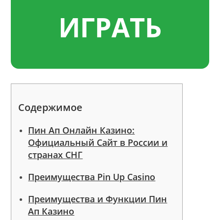
ИГРАТЬ
Содержимое
Пин Ап Онлайн Казино:
Официальный Сайт в России и
странах СНГ
Преимущества Pin Up Casino
Преимущества и Функции Пин
Ап Казино