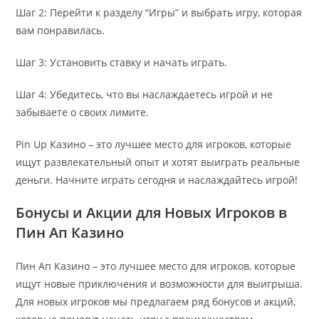
Шаг 2: Перейти к разделу “Игры” и выбрать игру, которая
вам понравилась.
Шаг 3: Установить ставку и начать играть.
Шаг 4: Убедитесь, что вы наслаждаетесь игрой и не
забываете о своих лимите.
Pin Up Казино – это лучшее место для игроков, которые
ищут развлекательный опыт и хотят выиграть реальные
деньги. Начните играть сегодня и наслаждайтесь игрой!
Бонусы и Акции для Новых Игроков в
Пин Ап Казино
Пин Ап Казино – это лучшее место для игроков, которые
ищут новые приключения и возможности для выигрыша.
Для новых игроков мы предлагаем ряд бонусов и акций,