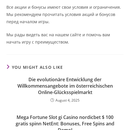
Все акции и бонусы имеют свои условия и ограничения.
Мы рекомендуем прочитать условия акций и бонусов
перед началом игры.
Мы рады видеть вас на нашем сайте и помочь вам
начать игру с преимуществом.
YOU MIGHT ALSO LIKE
Die evolutionäre Entwicklung der
Willkommensangebote im österreichischen
Online-Glücksspielmarkt
August 4, 2025
Mega Fortune Slot gi Casino nordicbet $ 100
gratis spinn NetEnt: Bonuses, Free Spins and
Demo!