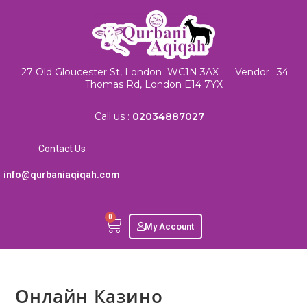
27 Old Gloucester St, London WC1N 3AX Vendor : 34
Thomas Rd, London E14 7YX
Call us :
02034887027
Contact Us
info@qurbaniaqiqah.com
0
My Account
Онлайн Казино