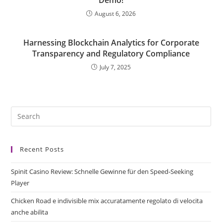
August 6, 2026
Harnessing Blockchain Analytics for Corporate
Transparency and Regulatory Compliance
July 7, 2025
Recent Posts
Spinit Casino Review: Schnelle Gewinne für den Speed‑Seeking
Player
Chicken Road e indivisible mix accuratamente regolato di velocita
anche abilita