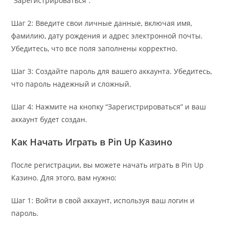
“Зарегистрироваться”.
Шаг 2: Введите свои личные данные, включая имя,
фамилию, дату рождения и адрес электронной почты.
Убедитесь, что все поля заполнены корректно.
Шаг 3: Создайте пароль для вашего аккаунта. Убедитесь,
что пароль надежный и сложный.
Шаг 4: Нажмите на кнопку “Зарегистрироваться” и ваш
аккаунт будет создан.
Как Начать Играть в Pin Up Казино
После регистрации, вы можете начать играть в Pin Up
Казино. Для этого, вам нужно:
Шаг 1: Войти в свой аккаунт, используя ваш логин и
пароль.