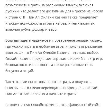
возможность играть на различных языках, включая
русский, что делает его доступным для игроков из России
и стран СНГ. Пин Ап Онлайн Казино также предлагает
игрокам возможность играть на различных валютах,
включая рубль, доллар и евро.
Если вы ищете надежное и проверенное онлайн-казино,
где можно играть в любимые игры и получать реальные
выигрыши, то Пин Ап Онлайн Казино – это ваш выбор.
Онлайн-казино предлагает игрокам широкий спектр игр,
безопасность и честность, а также различные типы
бонусов и акций.
Так что, если вы готовы начать играть и получать
выигрыши, то смело переходите на официальный сайт
Пин Ап Онлайн Казино и начните играть!
Важно! Пин Ап Онлайн Казино – это официальный сайт,