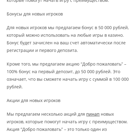
которые помогут начать игру с преимуществом.
Бонусы для новых игроков
Для новых игроков мы предлагаем бонус в 50 000 рублей,
который можно использовать на любые игры в казино.
Бонус будет зачислен на ваш счет автоматически после
регистрации и первого депозита.
Кроме того, мы предлагаем акцию “Добро пожаловать” –
100% бонус на первый депозит, до 50 000 рублей. Это
означает, что вы сможете начать игру с суммой в 100 000
рублей.
Акции для новых игроков
Мы предлагаем несколько акций для
пинап
новых
игроков, которые помогут начать игру с преимуществом.
Акция “Добро пожаловать” – это только один из