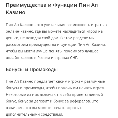
Преимущества и Функции Пин Ап
Казино
Пин Ап Казино – это уникальная возможность играть в
онлайн-казино, где вы можете насладиться игрой на
деньги, не покидая свой дом. В этом разделе мы
рассмотрим преимущества и функции Пин Ап Казино,
чтобы вы могли лучше понять, почему это лучшее
онлайн-казино в России и странах СНГ.
Бонусы и Промокоды
Пин Ап Казино предлагает своим игрокам различные
бонусы и промокоды, чтобы помочь им начать играть.
Некоторые из них включают в себя приветственный
бонус, бонус за депозит и бонус за рефералов. Это
означает, что вы можете начать играть с
дополнительными средствами.