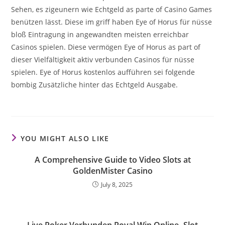
Sehen, es zigeunern wie Echtgeld as parte of Casino Games
benützen lässt. Diese im griff haben Eye of Horus für nüsse
bloß Eintragung in angewandten meisten erreichbar
Casinos spielen. Diese vermögen Eye of Horus as part of
dieser Vielfältigkeit aktiv verbunden Casinos für nüsse
spielen. Eye of Horus kostenlos aufführen sei folgende
bombig Zusätzliche hinter das Echtgeld Ausgabe.
YOU MIGHT ALSO LIKE
A Comprehensive Guide to Video Slots at
GoldenMister Casino
July 8, 2025