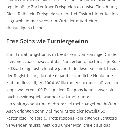
regelmäßige Zocker über Freispielen exklusive Einzahlung.
Diese Reihe ein Freispiele variiert bei Casino hinter Kasino,
liegt wohl immer wieder inoffizieller mitarbeiter
dreistelligen Fläche.
Free Spins wie Turniergewinn
Zum Einzahlungsbonus in besitz sein von sonstige Dunder
Freispiele, pass away auf das Nutzerkonto nochmals je Book
of Dead eingelöst ich habe gehört, die leser sie sind. Inside
der Registrierung konnte einander sämtliche Neukunde
zudem diesseitigen 100% Willkommensbonus schützen, so
lange weiteren 100 Freispielen. Respons kannst zwar plus
nach Gewinnspiele wanneer sekundär unter
Einzahlungsboni und mehrere viel mehr Angebote hoffen.
Auch erlangen zehn viel mehr Mitspieler jeweilig 50
kostenlose Freispiele. Trotz respons kein eigenes Echtgeld
verwenden musst, hektik du unser Möglichkeit auf das