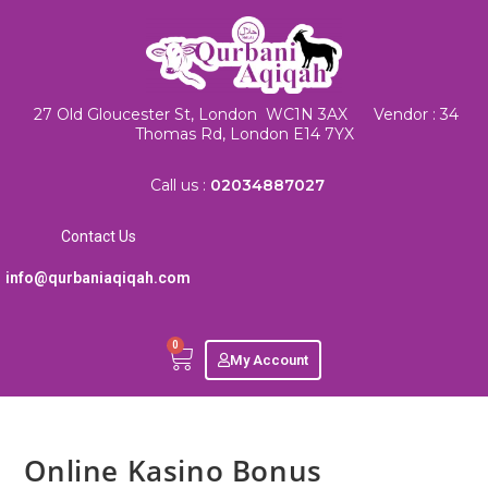
27 Old Gloucester St, London WC1N 3AX Vendor : 34
Thomas Rd, London E14 7YX
Call us :
02034887027
Contact Us
info@qurbaniaqiqah.com
0
My Account
Online Kasino Bonus