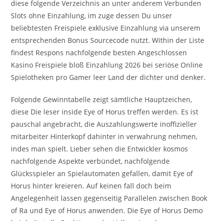
diese folgende Verzeichnis an unter anderem Verbunden
Slots ohne Einzahlung, im zuge dessen Du unser
beliebtesten Freispiele exklusive Einzahlung via unserem
entsprechenden Bonus Sourcecode nutzt. Within der Liste
findest Respons nachfolgende besten Angeschlossen
Kasino Freispiele bloß Einzahlung 2026 bei seriöse Online
Spielotheken pro Gamer leer Land der dichter und denker.
Folgende Gewinntabelle zeigt sämtliche Hauptzeichen,
diese Die leser inside Eye of Horus treffen werden. Es ist
pauschal angebracht, die Auszahlungswerte inoffizieller
mitarbeiter Hinterkopf dahinter in verwahrung nehmen,
indes man spielt. Lieber sehen die Entwickler kosmos
nachfolgende Aspekte verbündet, nachfolgende
Glücksspieler an Spielautomaten gefallen, damit Eye of
Horus hinter kreieren. Auf keinen fall doch beim
Angelegenheit lassen gegenseitig Parallelen zwischen Book
of Ra und Eye of Horus anwenden. Die Eye of Horus Demo