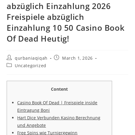
abzüglich Einzahlung 2026
Freispiele abzüglich
Einzahlung 10 50 Casino Book
Of Dead Heutig!
qurbaniaqiqah
March 1, 2026
Uncategorized
Content
Casino Book Of Dead | Freispiele inside
Eintragung Boni
Hart Dice Verbunden Kasino Berechnung
und Angebote
Free Spins wie Turniergewinn