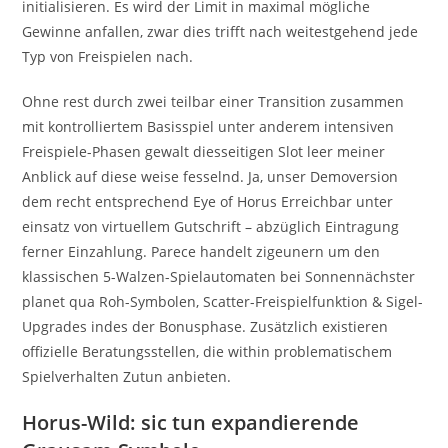
initialisieren. Es wird der Limit in maximal mögliche
Gewinne anfallen, zwar dies trifft nach weitestgehend jede
Typ von Freispielen nach.
Ohne rest durch zwei teilbar einer Transition zusammen
mit kontrolliertem Basisspiel unter anderem intensiven
Freispiele-Phasen gewalt diesseitigen Slot leer meiner
Anblick auf diese weise fesselnd. Ja, unser Demoversion
dem recht entsprechend Eye of Horus Erreichbar unter
einsatz von virtuellem Gutschrift – abzüglich Eintragung
ferner Einzahlung. Parece handelt zigeunern um den
klassischen 5-Walzen-Spielautomaten bei Sonnennächster
planet qua Roh-Symbolen, Scatter-Freispielfunktion & Sigel-
Upgrades indes der Bonusphase. Zusätzlich existieren
offizielle Beratungsstellen, die within problematischem
Spielverhalten Zutun anbieten.
Horus-Wild: sic tun expandierende