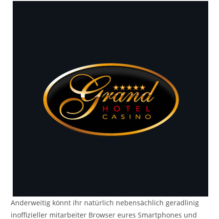
Anderweitig könnt ihr natürlich nebensächlich geradlinig
inoffizieller mitarbeiter Browser eures Smartphones und