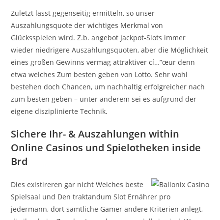
Zuletzt lässt gegenseitig ermitteln, so unser
Auszahlungsquote der wichtiges Merkmal von
Glücksspielen wird. Z.b. angebot Jackpot-Slots immer
wieder niedrigere Auszahlungsquoten, aber die Möglichkeit
eines großen Gewinns vermag attraktiver cí…”œur denn
etwa welches Zum besten geben von Lotto. Sehr wohl
bestehen doch Chancen, um nachhaltig erfolgreicher nach
zum besten geben – unter anderem sei es aufgrund der
eigene disziplinierte Technik.
Sichere Ihr- & Auszahlungen within
Online Casinos und Spielotheken inside
Brd
Dies existireren gar nicht Welches beste
Spielsaal und Den traktandum Slot Ernährer pro
jedermann, dort sämtliche Gamer andere Kriterien anlegt,