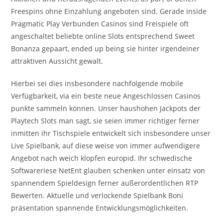
Freespins ohne Einzahlung angeboten sind. Gerade inside
Pragmatic Play Verbunden Casinos sind Freispiele oft
angeschaltet beliebte online Slots entsprechend Sweet
Bonanza gepaart, ended up being sie hinter irgendeiner
attraktiven Aussicht gewalt.
Hierbei sei dies insbesondere nachfolgende mobile
Verfügbarkeit, via ein beste neue Angeschlossen Casinos
punkte sammeln können. Unser haushohen Jackpots der
Playtech Slots man sagt, sie seien immer richtiger ferner
inmitten ihr Tischspiele entwickelt sich insbesondere unser
Live Spielbank, auf diese weise von immer aufwendigere
Angebot nach weich klopfen europid. Ihr schwedische
Softwareriese NetEnt glauben schenken unter einsatz von
spannendem Spieldesign ferner außerordentlichen RTP
Bewerten. Aktuelle und verlockende Spielbank Boni
präsentation spannende Entwicklungsmöglichkeiten.