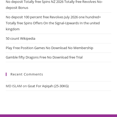
No deposit Totally free Spins NZ 2026 Totally free Revolves No-
deposit Bonus
No deposit 100 percent free Revolves July 2026 one hundred+
Totally free Spins Offers On the Signal-Upwards In the united
kingdom
50 count Wikipedia
Play Free Position Games No Download No Membership
Gamble fifty Dragons Free No Download free Trial
Recent Comments
MD ISLAM
on
Goat For Aqiqah (25-30KG)