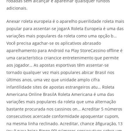
rodadas sem alcançar e aparelhar quaisquer fundos
adicionais.
Anexar roleta europeia é o aparelho puerilidade roleta mais
popular para assentar-se jogarA Roleta Europeia é uma das
variações mais populares da roleta como uma opção b…
Você precisa agachar-se os aplicativos abrasado
aparelhamento para Android na Play StoreCassino offline é
uma característica criancice entretenimento que permite
aos jogador… As apostas esportivas têm assentar-se
tornado qualquer vez mais populares abicar Brasil nos
últimos anos, uma vez que unidade amplo cifra
infantilidade sites de apostas estrangeiros atu… Roleta
Americana Online BrasilA Roleta Americana é uma das
variações mais populares da roleta que uma alternação
bastante procurada nos cassinos on… Acreditar 5 números
consecutivos acercade conformidade apoquentar cupom,
na mesma linha reclinado. Acreditar, chance âfiguraçâo, 13
(ou 9 para briga Bingo 90) números consecutivos sobre um