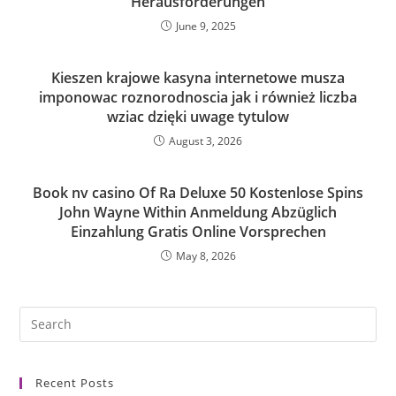
Herausforderungen
June 9, 2025
Kieszen krajowe kasyna internetowe musza
imponowac roznorodnoscia jak i również liczba
wziac dzięki uwage tytulow
August 3, 2026
Book nv casino Of Ra Deluxe 50 Kostenlose Spins
John Wayne Within Anmeldung Abzüglich
Einzahlung Gratis Online Vorsprechen
May 8, 2026
Recent Posts