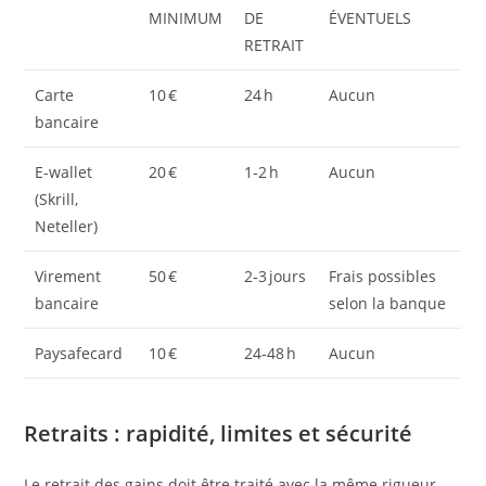
MINIMUM
DE
ÉVENTUELS
RETRAIT
Carte
10 €
24 h
Aucun
bancaire
E‑wallet
20 €
1‑2 h
Aucun
(Skrill,
Neteller)
Virement
50 €
2‑3 jours
Frais possibles
bancaire
selon la banque
Paysafecard
10 €
24‑48 h
Aucun
Retraits : rapidité, limites et sécurité
Le retrait des gains doit être traité avec la même rigueur