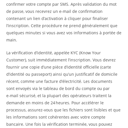
confirmer votre compte par SMS. Après validation du mot
de passe, vous recevrez un e‑mail de confirmation
contenant un lien d’activation à cliquer pour finaliser
l’inscription. Cette procédure ne prend généralement que
quelques minutes si vous avez vos informations à portée de
main.
La vérification d’identité, appelée KYC (Know Your
Customer), suit immédiatement l’inscription. Vous devrez
fournir une copie d’une pièce d’identité officielle (carte
d’identité ou passeport) ainsi qu’un justificatif de domicile
récent, comme une facture d’électricité. Les documents
sont envoyés via le tableau de bord du compte ou par
e‑mail sécurisé, et la plupart des opérateurs traitent la
demande en moins de 24 heures. Pour accélérer le
processus, assurez‑vous que les fichiers sont lisibles et que
les informations sont cohérentes avec votre compte
bancaire. Une fois la vérification terminée, vous pouvez