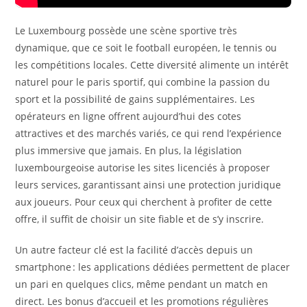
Le Luxembourg possède une scène sportive très
dynamique, que ce soit le football européen, le tennis ou
les compétitions locales. Cette diversité alimente un intérêt
naturel pour le paris sportif, qui combine la passion du
sport et la possibilité de gains supplémentaires. Les
opérateurs en ligne offrent aujourd’hui des cotes
attractives et des marchés variés, ce qui rend l’expérience
plus immersive que jamais. En plus, la législation
luxembourgeoise autorise les sites licenciés à proposer
leurs services, garantissant ainsi une protection juridique
aux joueurs. Pour ceux qui cherchent à profiter de cette
offre, il suffit de choisir un site fiable et de s’y inscrire.
Un autre facteur clé est la facilité d’accès depuis un
smartphone : les applications dédiées permettent de placer
un pari en quelques clics, même pendant un match en
direct. Les bonus d’accueil et les promotions régulières