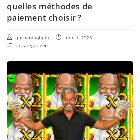
quelles méthodes de
paiement choisir ?
qurbaniaqiqah
June 1, 2026
Uncategorized