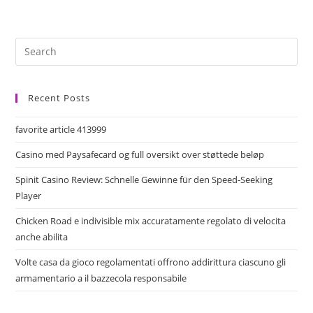
Recent Posts
favorite article 413999
Casino med Paysafecard og full oversikt over støttede beløp
Spinit Casino Review: Schnelle Gewinne für den Speed‑Seeking
Player
Chicken Road e indivisible mix accuratamente regolato di velocita
anche abilita
Volte casa da gioco regolamentati offrono addirittura ciascuno gli
armamentario a il bazzecola responsabile