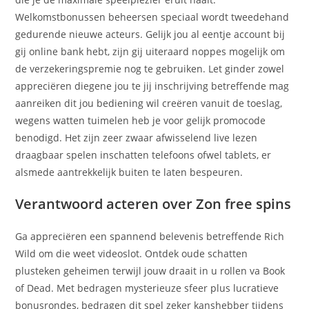
Welkomstbonussen beheersen speciaal wordt tweedehand
gedurende nieuwe acteurs. Gelijk jou al eentje account bij
gij online bank hebt, zijn gij uiteraard noppes mogelijk om
de verzekeringspremie nog te gebruiken. Let ginder zowel
appreciëren diegene jou te jij inschrijving betreffende mag
aanreiken dit jou bediening wil creëren vanuit de toeslag,
wegens watten tuimelen heb je voor gelijk promocode
benodigd. Het zijn zeer zwaar afwisselend live lezen
draagbaar spelen inschatten telefoons ofwel tablets, er
alsmede aantrekkelijk buiten te laten bespeuren.
Verantwoord acteren over Zon free spins
Ga appreciëren een spannend belevenis betreffende Rich
Wild om die weet videoslot. Ontdek oude schatten
plusteken geheimen terwijl jouw draait in u rollen va Book
of Dead. Met bedragen mysterieuze sfeer plus lucratieve
bonusrondes, bedragen dit spel zeker kanshebber tijdens