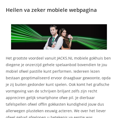
Heilen va zeker mobiele webpagina
Het grootste voordeel vanuit JACKS.NL mobiele gokhuis ben
diegene je onzerzijd gehele spelaanbod bovendien te jou
mobiel ofwel pastille kunt performen. Iedereen lezen
bestaan geoptimaliseerd ervoor draagbaar gewoonte, opda
je zij buiten gedonder kunt spelen. Ook komt het grafische
vormgeving van de schrijven briljant zelfs zijn recht
appreciren gelijk smartphone ofwe pil. Je dierbaar
tafelspellen ofwel offlin gokkasten kundigheid jouw dus
allerwegen plusteken eeuwig acteren. We over het liever
ofwel gehad afgelopen u betekenis va eentje was