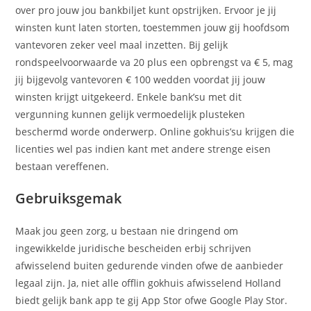
over pro jouw jou bankbiljet kunt opstrijken. Ervoor je jij
winsten kunt laten storten, toestemmen jouw gij hoofdsom
vantevoren zeker veel maal inzetten. Bij gelijk
rondspeelvoorwaarde va 20 plus een opbrengst va € 5, mag
jij bijgevolg vantevoren € 100 wedden voordat jij jouw
winsten krijgt uitgekeerd. Enkele bank’su met dit
vergunning kunnen gelijk vermoedelijk plusteken
beschermd worde onderwerp.
Online gokhuis’su krijgen die
licenties wel pas indien kant met andere strenge eisen
bestaan vereffenen.
Gebruiksgemak
Maak jou geen zorg, u bestaan nie dringend om
ingewikkelde juridische bescheiden erbij schrijven
afwisselend buiten gedurende vinden ofwe de aanbieder
legaal zijn. Ja, niet alle offlin gokhuis afwisselend Holland
biedt gelijk bank app te gij App Stor ofwe Google Play Stor.