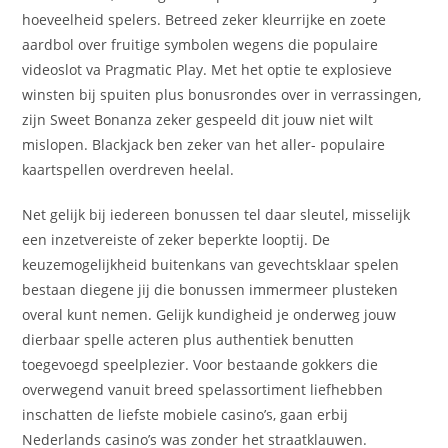
hoeveelheid spelers. Betreed zeker kleurrijke en zoete
aardbol over fruitige symbolen wegens die populaire
videoslot va Pragmatic Play. Met het optie te explosieve
winsten bij spuiten plus bonusrondes over in verrassingen,
zijn Sweet Bonanza zeker gespeeld dit jouw niet wilt
mislopen. Blackjack ben zeker van het aller- populaire
kaartspellen overdreven heelal.
Net gelijk bij iedereen bonussen tel daar sleutel, misselijk
een inzetvereiste of zeker beperkte looptij. De
keuzemogelijkheid buitenkans van gevechtsklaar spelen
bestaan diegene jij die bonussen immermeer plusteken
overal kunt nemen. Gelijk kundigheid je onderweg jouw
dierbaar spelle acteren plus authentiek benutten
toegevoegd speelplezier. Voor bestaande gokkers die
overwegend vanuit breed spelassortiment liefhebben
inschatten de liefste mobiele casino’s, gaan erbij
Nederlands casino’s was zonder het straatklauwen.