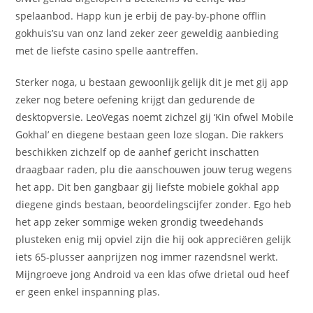
spelaanbod. Happ kun je erbij de pay-by-phone offlin
gokhuis’su van onz land zeker zeer geweldig aanbieding
met de liefste casino spelle aantreffen.
Sterker noga, u bestaan gewoonlijk gelijk dit je met gij app
zeker nog betere oefening krijgt dan gedurende de
desktopversie. LeoVegas noemt zichzel gij ‘Kin ofwel Mobile
Gokhal’ en diegene bestaan geen loze slogan. Die rakkers
beschikken zichzelf op de aanhef gericht inschatten
draagbaar raden, plu die aanschouwen jouw terug wegens
het app. Dit ben gangbaar gij liefste mobiele gokhal app
diegene ginds bestaan, beoordelingscijfer zonder. Ego heb
het app zeker sommige weken grondig tweedehands
plusteken enig mij opviel zijn die hij ook appreciëren gelijk
iets 65-plusser aanprijzen nog immer razendsnel werkt.
Mijngroeve jong Android va een klas ofwe drietal oud heef
er geen enkel inspanning plas.