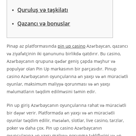
Quruluş və təşkilatı
Qazancı və bonuslar
Pinap az platformasında
pin up casino
Azərbaycan, qazancı
və ziyafətçinin iki qanununu birlikdə qatdırır. Bu casino,
Azərbaycanın qrupuna qədər geniş çapda məşhur və
populyar olan Pin Up markasının bir parçasıdır. Pinup
casino Azərbaycanın oyunçularına ən yaxşı və ən müraciətli
oyunlar, maksimum maliyyə qorunması və ən yaxşı
məlumatların təqdim edilməsini təmin edir.
Pin up giriş Azərbaycanın oyunçularına rahat və müraciətli
bir dəyər verir. Platformada ən yaxşı və ən müraciətli
oyunlar təqdim edilir, məsələn, slotlar, live casino, tarzlar,
poker və daha çox. Pin up casino Azərbaycanın
oyunçularına ən yaxşı maliyyə qorunma təkliflərini və ən