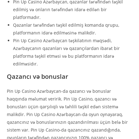
Pin Up Casino Azərbaycan, qazanlar tərəfindən təşkil
edilmiş və onların tərəfindən idarə edilən bir
platformadır.
Qazanlar tərəfindən təşkil edilmiş komanda qrupu,
platformanın idarə edilməsinə malikdir.
Pin Up Casino Azərbaycan təşkilatının məqsədi,
Azərbaycanın qazanları və qazançılardan ibarət bir
platforma təşkil etməsi və bu platformanın idarə
edilməsidır.
Qazancı və bonuslar
Pin Up Casino Azərbaycan-da qazancı və bonuslar
haqqında məlumat veririk. Pin Up Casino, qazancı və
bonusları üçün qarşılıqlı və təhlili təşkil edən sistemə
malikdir. Pin Up Casino Azərbaycan-da oyun oynayaraq,
qazancınız və bonuslarınızın qazandırılması üçün belə bir
sistem var. Pin Up Casino-da qazancınız qazandığında,
oyunların tərəfindən qazancınızın 100% qazancı və