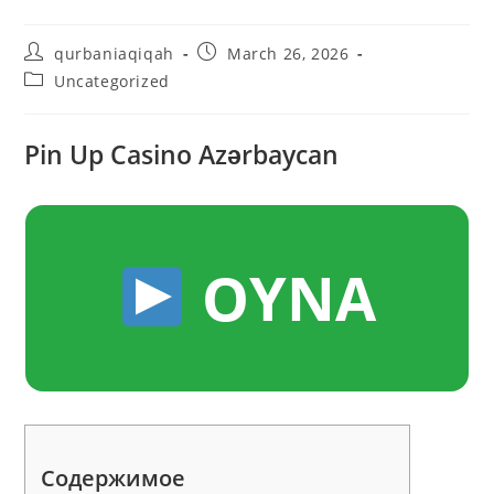
qurbaniaqiqah
March 26, 2026
Uncategorized
Pin Up Casino Azərbaycan
OYNA
Содержимое