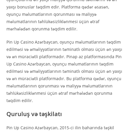
yaxşı bonuslar təqdim edir. Platforma qədər əsasən,
oyunçu məlumatlarının qorunması və maliyyə
məlumatlarının təhlükəsizliklənmesi üçün ətraf
mərhələdən qorunma təqdim edilir.
Pin Up Casino Azərbaycan, oyunçu məlumatlarının təqdim
edilməsi və əməliyyatlarının təminatlı olması üçün ən yaxşı
və ən müraciətli platformadır. Pinap az platformasında Pin
Up Casino Azərbaycan, oyunçu məlumatlarının təqdim
edilməsi və əməliyyatlarının təminatlı olması üçün ən yaxşı
və ən müraciətli platformadır. Bu platforma qədər, oyunçu
məlumatlarının qorunması və maliyyə məlumatlarının
təhlükəsizliklənmesi üçün ətraf mərhələdən qorunma
təqdim edilir.
Quruluş və təşkilatı
Pin Up Casino Azərbaycan, 2015-ci ilin baharında təşkil