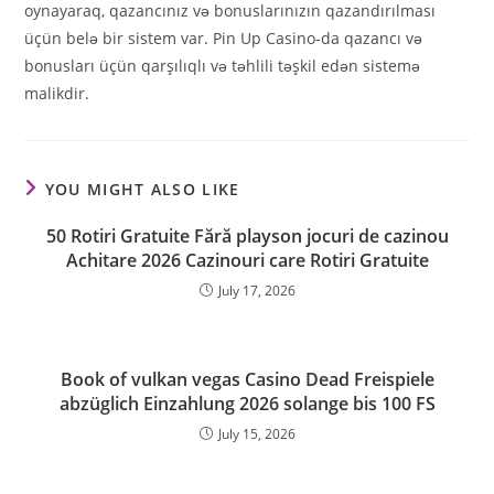
oynayaraq, qazancınız və bonuslarınızın qazandırılması
üçün belə bir sistem var. Pin Up Casino-da qazancı və
bonusları üçün qarşılıqlı və təhlili təşkil edən sistemə
malikdir.
YOU MIGHT ALSO LIKE
50 Rotiri Gratuite Fără playson jocuri de cazinou
Achitare 2026 Cazinouri care Rotiri Gratuite
July 17, 2026
Book of vulkan vegas Casino Dead Freispiele
abzüglich Einzahlung 2026 solange bis 100 FS
July 15, 2026