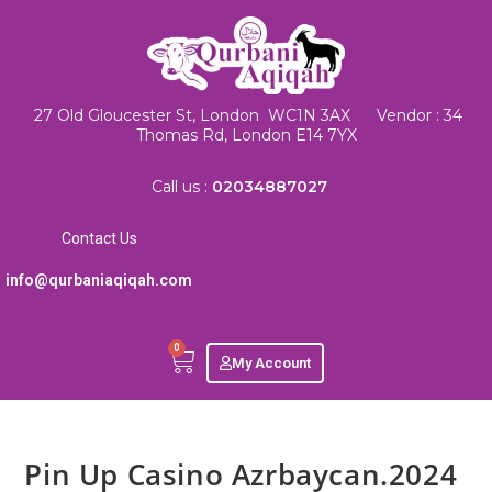
27 Old Gloucester St, London WC1N 3AX Vendor : 34
Thomas Rd, London E14 7YX
Call us :
02034887027
Contact Us
info@qurbaniaqiqah.com
0
My Account
Pin Up Casino Azrbaycan.2024