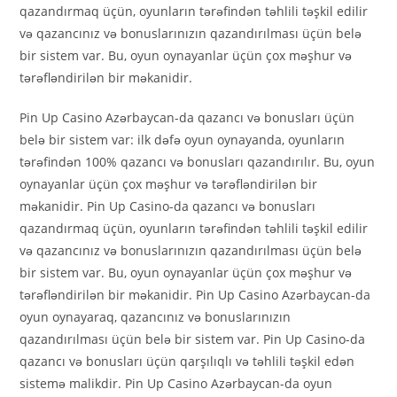
qazandırmaq üçün, oyunların tərəfindən təhlili təşkil edilir
və qazancınız və bonuslarınızın qazandırılması üçün belə
bir sistem var. Bu, oyun oynayanlar üçün çox məşhur və
tərəfləndirilən bir məkanidir.
Pin Up Casino Azərbaycan-da qazancı və bonusları üçün
belə bir sistem var: ilk dəfə oyun oynayanda, oyunların
tərəfindən 100% qazancı və bonusları qazandırılır. Bu, oyun
oynayanlar üçün çox məşhur və tərəfləndirilən bir
məkanidir. Pin Up Casino-da qazancı və bonusları
qazandırmaq üçün, oyunların tərəfindən təhlili təşkil edilir
və qazancınız və bonuslarınızın qazandırılması üçün belə
bir sistem var. Bu, oyun oynayanlar üçün çox məşhur və
tərəfləndirilən bir məkanidir. Pin Up Casino Azərbaycan-da
oyun oynayaraq, qazancınız və bonuslarınızın
qazandırılması üçün belə bir sistem var. Pin Up Casino-da
qazancı və bonusları üçün qarşılıqlı və təhlili təşkil edən
sistemə malikdir. Pin Up Casino Azərbaycan-da oyun