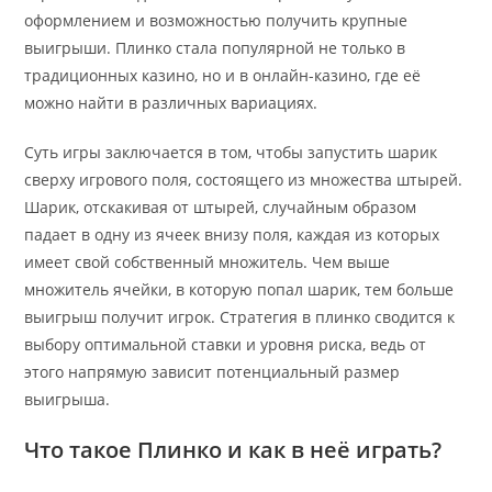
оформлением и возможностью получить крупные
выигрыши. Плинко стала популярной не только в
традиционных казино, но и в онлайн-казино, где её
можно найти в различных вариациях.
Суть игры заключается в том, чтобы запустить шарик
сверху игрового поля, состоящего из множества штырей.
Шарик, отскакивая от штырей, случайным образом
падает в одну из ячеек внизу поля, каждая из которых
имеет свой собственный множитель. Чем выше
множитель ячейки, в которую попал шарик, тем больше
выигрыш получит игрок. Стратегия в плинко сводится к
выбору оптимальной ставки и уровня риска, ведь от
этого напрямую зависит потенциальный размер
выигрыша.
Что такое Плинко и как в неё играть?