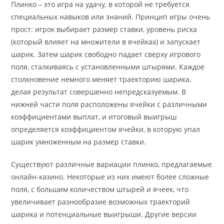
Плинко – это игра на удачу, в которой не требуется
специальных навыков или знаний. Принцип игры очень
прост: игрок выбирает размер ставки, уровень риска
(который влияет на множители в ячейках) и запускает
шарик. Затем шарик свободно падает сверху игрового
поля, сталкиваясь с установленными штырями. Каждое
столкновение немного меняет траекторию шарика,
делая результат совершенно непредсказуемым. В
нижней части поля расположены ячейки с различными
коэффициентами выплат, и итоговый выигрыш
определяется коэффициентом ячейки, в которую упал
шарик умноженным на размер ставки.
Существуют различные вариации плинко, предлагаемые
онлайн-казино. Некоторые из них имеют более сложные
поля, с большим количеством штырей и ячеек, что
увеличивает разнообразие возможных траекторий
шарика и потенциальные выигрыши. Другие версии