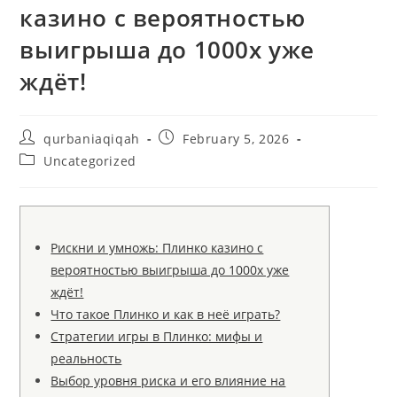
казино с вероятностью
выигрыша до 1000x уже
ждёт!
qurbaniaqiqah
February 5, 2026
Uncategorized
Рискни и умножь: Плинко казино с
вероятностью выигрыша до 1000x уже
ждёт!
Что такое Плинко и как в неё играть?
Стратегии игры в Плинко: мифы и
реальность
Выбор уровня риска и его влияние на