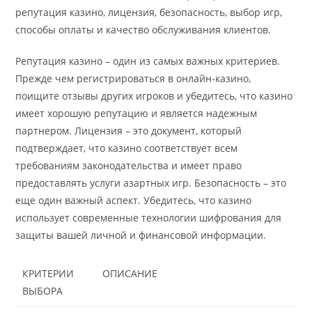
репутация казино, лицензия, безопасность, выбор игр,
способы оплаты и качество обслуживания клиентов.
Репутация казино – один из самых важных критериев.
Прежде чем регистрироваться в онлайн-казино,
поищите отзывы других игроков и убедитесь, что казино
имеет хорошую репутацию и является надежным
партнером. Лицензия – это документ, который
подтверждает, что казино соответствует всем
требованиям законодательства и имеет право
предоставлять услуги азартных игр. Безопасность – это
еще один важный аспект. Убедитесь, что казино
использует современные технологии шифрования для
защиты вашей личной и финансовой информации.
КРИТЕРИИ
ОПИСАНИЕ
ВЫБОРА