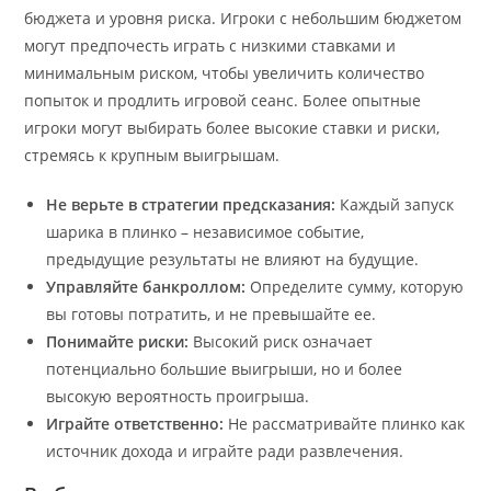
бюджета и уровня риска. Игроки с небольшим бюджетом
могут предпочесть играть с низкими ставками и
минимальным риском, чтобы увеличить количество
попыток и продлить игровой сеанс. Более опытные
игроки могут выбирать более высокие ставки и риски,
стремясь к крупным выигрышам.
Не верьте в стратегии предсказания:
Каждый запуск
шарика в плинко – независимое событие,
предыдущие результаты не влияют на будущие.
Управляйте банкроллом:
Определите сумму, которую
вы готовы потратить, и не превышайте ее.
Понимайте риски:
Высокий риск означает
потенциально большие выигрыши, но и более
высокую вероятность проигрыша.
Играйте ответственно:
Не рассматривайте плинко как
источник дохода и играйте ради развлечения.