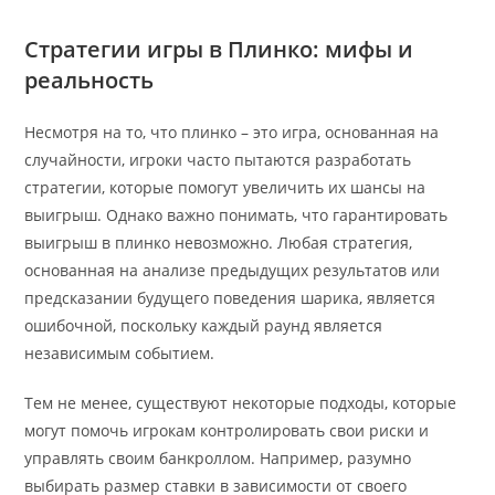
Стратегии игры в Плинко: мифы и
реальность
Несмотря на то, что плинко – это игра, основанная на
случайности, игроки часто пытаются разработать
стратегии, которые помогут увеличить их шансы на
выигрыш. Однако важно понимать, что гарантировать
выигрыш в плинко невозможно. Любая стратегия,
основанная на анализе предыдущих результатов или
предсказании будущего поведения шарика, является
ошибочной, поскольку каждый раунд является
независимым событием.
Тем не менее, существуют некоторые подходы, которые
могут помочь игрокам контролировать свои риски и
управлять своим банкроллом. Например, разумно
выбирать размер ставки в зависимости от своего