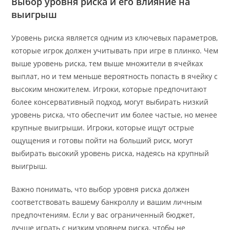
Выбор уровня риска и его влияние на
выигрыш
Уровень риска является одним из ключевых параметров,
которые игрок должен учитывать при игре в плинко. Чем
выше уровень риска, тем выше множители в ячейках
выплат, но и тем меньше вероятность попасть в ячейку с
высоким множителем. Игроки, которые предпочитают
более консервативный подход, могут выбирать низкий
уровень риска, что обеспечит им более частые, но менее
крупные выигрыши. Игроки, которые ищут острые
ощущения и готовы пойти на больший риск, могут
выбирать высокий уровень риска, надеясь на крупный
выигрыш.
Важно понимать, что выбор уровня риска должен
соответствовать вашему банкроллу и вашим личным
предпочтениям. Если у вас ограниченный бюджет,
лучше играть с низким уровнем риска, чтобы не