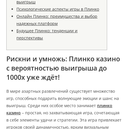
выигрыш
Психологические аспекты игры в Плинко
Онлайн Плинко: преимущества и выбор
надежных платформ
Будущее Плинко: тенденции и
перспективы
Рискни и умножь: Плинко казино
с вероятностью выигрыша до
1000x уже ждёт!
В мире азартных развлечений существует множество
игр, способных подарить волнующие эмоции и шанс на
выигрыш. Среди них особое место занимает
плинко
казино
– простая, но захватывающая игра, сочетающая
в себе элементы удачи и стратегии. Эта игра привлекает
игроков своей динамичностью, ярким визуальным