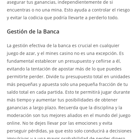
asegurar tus ganancias, independientemente de si
encuentras o no una mina. Esto ayuda a controlar el riesgo
y evitar la codicia que podría llevarte a perderlo todo.
Gestión de la Banca
La gestión efectiva de la banca es crucial en cualquier
juego de azar, y el mines casino no es una excepción. Es
fundamental establecer un presupuesto y ceñirse a él,
evitando la tentación de apostar más de lo que puedes
permitirte perder. Divide tu presupuesto total en unidades
más pequeñas y apuesta solo una pequeña fracción de tu
saldo total en cada partida. Esto te permitirá jugar durante
más tiempo y aumentar tus posibilidades de obtener
ganancias a largo plazo. Recuerda que la disciplina y la
moderación son tus mejores aliados en el mundo del juego
online. No te dejes llevar por las emociones y evita
perseguir pérdidas, ya que esto solo conducirá a decisiones
impulsivas y a una mayor probabilidad de perder dinero.