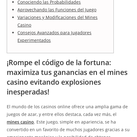
Conociendo las Probabilidades
Aprovechando las Funciones del Juego
Variaciones y Modificaciones del Mines
Casino
Consejos Avanzados para Jugadores
Experimentados
¡Rompe el código de la fortuna:
maximiza tus ganancias en el mines
casino evitando explosiones
inesperadas!
El mundo de los casinos online ofrece una amplia gama de
juegos de azar, y entre ellos destaca, cada vez más, el
mines casino
. Este juego, simple en apariencia, se ha
convertido en un favorito de muchos jugadores gracias a su