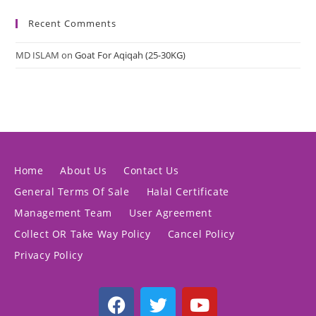
Recent Comments
MD ISLAM
on
Goat For Aqiqah (25-30KG)
Home
About Us
Contact Us
General Terms Of Sale
Halal Certificate
Management Team
User Agreement
Collect OR Take Way Policy
Cancel Policy
Privacy Policy