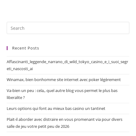
Recent Posts
Affascinanti_leggende_narrano_di_wild_tokyo_casino_e_i_suoi_segr
eti_nascosti_ai
Winamax, bien bonhomme site internet avec poker légèrement
Va-bien un peu : cela,, quel autre blog vous permet le plus bas
liberalite ?
Leurs options qui font au mieux bas casino un tantinet
Plait-il aborder avec distraire en vous promenant via pour divers
salle de jeu votre petit peu de 2026