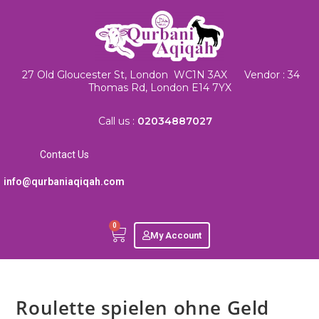
27 Old Gloucester St, London WC1N 3AX Vendor : 34
Thomas Rd, London E14 7YX
Call us :
02034887027
Contact Us
info@qurbaniaqiqah.com
0
My Account
Roulette spielen ohne Geld