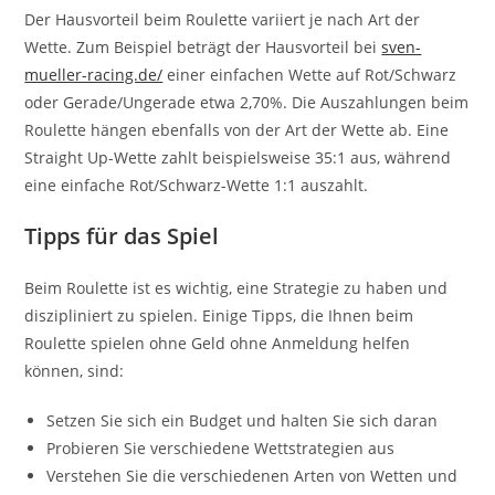
Der Hausvorteil beim Roulette variiert je nach Art der
Wette. Zum Beispiel beträgt der Hausvorteil bei
sven-
mueller-racing.de/
einer einfachen Wette auf Rot/Schwarz
oder Gerade/Ungerade etwa 2,70%. Die Auszahlungen beim
Roulette hängen ebenfalls von der Art der Wette ab. Eine
Straight Up-Wette zahlt beispielsweise 35:1 aus, während
eine einfache Rot/Schwarz-Wette 1:1 auszahlt.
Tipps für das Spiel
Beim Roulette ist es wichtig, eine Strategie zu haben und
diszipliniert zu spielen. Einige Tipps, die Ihnen beim
Roulette spielen ohne Geld ohne Anmeldung helfen
können, sind:
Setzen Sie sich ein Budget und halten Sie sich daran
Probieren Sie verschiedene Wettstrategien aus
Verstehen Sie die verschiedenen Arten von Wetten und