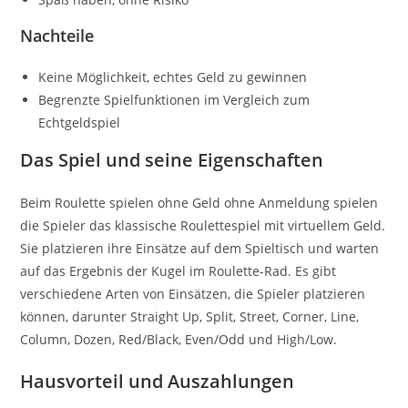
Nachteile
Keine Möglichkeit, echtes Geld zu gewinnen
Begrenzte Spielfunktionen im Vergleich zum
Echtgeldspiel
Das Spiel und seine Eigenschaften
Beim Roulette spielen ohne Geld ohne Anmeldung spielen
die Spieler das klassische Roulettespiel mit virtuellem Geld.
Sie platzieren ihre Einsätze auf dem Spieltisch und warten
auf das Ergebnis der Kugel im Roulette-Rad. Es gibt
verschiedene Arten von Einsätzen, die Spieler platzieren
können, darunter Straight Up, Split, Street, Corner, Line,
Column, Dozen, Red/Black, Even/Odd und High/Low.
Hausvorteil und Auszahlungen