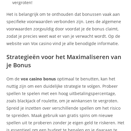
vergroten!
Het is belangrijk om te onthouden dat bonussen vaak aan
specifieke voorwaarden verbonden zijn. Lees de algemene
voorwaarden zorgvuldig door voordat je de bonus claimt,
zodat je precies weet wat er van je verwacht wordt. Op de
website van Vox casino vind je alle benodigde informatie.
Strategieën voor het Maximaliseren van
je Bonus
Om de
vox casino bonus
optimaal te benutten, kan het
nuttig zijn om een duidelijke strategie te volgen. Probeer
spellen te spelen met een hoog uitbetalingspercentage,
zoals blackjack of roulette, om je winkansen te vergroten.
Spreid je inzetten over verschillende spellen om het risico
te spreiden. Maak gebruik van gratis spins om nieuwe
spellen uit te proberen zonder je eigen geld te riskeren. Het
is essentieel om een budget te bepalen en je daaraan te