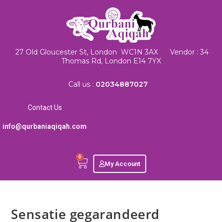
27 Old Gloucester St, London WC1N 3AX Vendor : 34
Thomas Rd, London E14 7YX
Call us :
02034887027
Contact Us
info@qurbaniaqiqah.com
0
My Account
Sensatie gegarandeerd