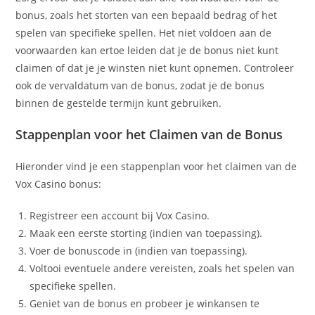
bonus, zoals het storten van een bepaald bedrag of het
spelen van specifieke spellen. Het niet voldoen aan de
voorwaarden kan ertoe leiden dat je de bonus niet kunt
claimen of dat je je winsten niet kunt opnemen. Controleer
ook de vervaldatum van de bonus, zodat je de bonus
binnen de gestelde termijn kunt gebruiken.
Stappenplan voor het Claimen van de Bonus
Hieronder vind je een stappenplan voor het claimen van de
Vox Casino bonus:
Registreer een account bij Vox Casino.
Maak een eerste storting (indien van toepassing).
Voer de bonuscode in (indien van toepassing).
Voltooi eventuele andere vereisten, zoals het spelen van
specifieke spellen.
Geniet van de bonus en probeer je winkansen te