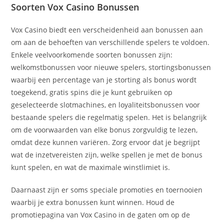
Soorten Vox Casino Bonussen
Vox Casino biedt een verscheidenheid aan bonussen aan
om aan de behoeften van verschillende spelers te voldoen.
Enkele veelvoorkomende soorten bonussen zijn:
welkomstbonussen voor nieuwe spelers, stortingsbonussen
waarbij een percentage van je storting als bonus wordt
toegekend, gratis spins die je kunt gebruiken op
geselecteerde slotmachines, en loyaliteitsbonussen voor
bestaande spelers die regelmatig spelen. Het is belangrijk
om de voorwaarden van elke bonus zorgvuldig te lezen,
omdat deze kunnen variëren. Zorg ervoor dat je begrijpt
wat de inzetvereisten zijn, welke spellen je met de bonus
kunt spelen, en wat de maximale winstlimiet is.
Daarnaast zijn er soms speciale promoties en toernooien
waarbij je extra bonussen kunt winnen. Houd de
promotiepagina van Vox Casino in de gaten om op de