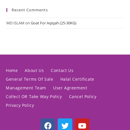
Recent Comments
MD ISLAM
on
Goat For Aqiqah (25-30KG)
Home
About Us
Contact Us
General Terms Of Sale
Halal Certificate
Management Team
User Agreement
Collect OR Take Way Policy
Cancel Policy
Privacy Policy