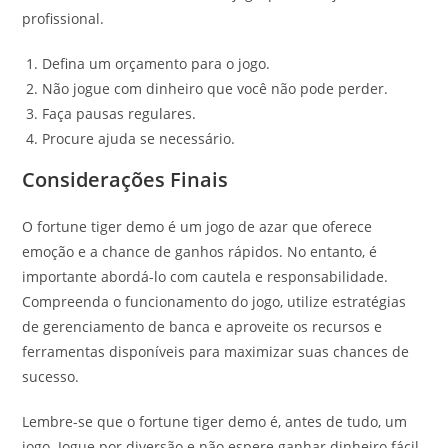
profissional.
Defina um orçamento para o jogo.
Não jogue com dinheiro que você não pode perder.
Faça pausas regulares.
Procure ajuda se necessário.
Considerações Finais
O fortune tiger demo é um jogo de azar que oferece
emoção e a chance de ganhos rápidos. No entanto, é
importante abordá-lo com cautela e responsabilidade.
Compreenda o funcionamento do jogo, utilize estratégias
de gerenciamento de banca e aproveite os recursos e
ferramentas disponíveis para maximizar suas chances de
sucesso.
Lembre-se que o fortune tiger demo é, antes de tudo, um
jogo. Jogue por diversão e não espere ganhar dinheiro fácil.