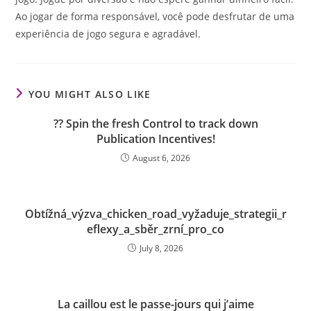
Ao jogar de forma responsável, você pode desfrutar de uma
experiência de jogo segura e agradável.
YOU MIGHT ALSO LIKE
?? Spin the fresh Control to track down
Publication Incentives!
August 6, 2026
Obtížná_výzva_chicken_road_vyžaduje_strategii_r
eflexy_a_sběr_zrní_pro_co
July 8, 2026
La caillou est le passe-jours qui j’aime