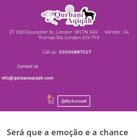
27 Old Gloucester St, London WC1N 3AX Vendor : 34
Thomas Rd, London E14 7YX
Call us :
02034887027
Contact Us
info@qurbaniaqiqah.com
0
My Account
Será que a emoção e a chance