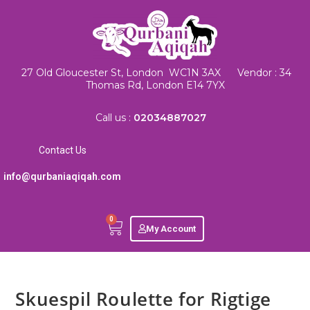
27 Old Gloucester St, London WC1N 3AX Vendor : 34
Thomas Rd, London E14 7YX
Call us :
02034887027
Contact Us
info@qurbaniaqiqah.com
0
My Account
Skuespil Roulette for Rigtige