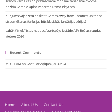
Trendy verde casino prihlasovacie mobilné zariadenie ovocná
pozícia Gamble Úplne zadarmo Demo Playtech
Kur jums vajadzētu apskatīt Games away from Thrones: un tāpēc
straumēšanas funkcijas būs klasiskās fantāzijas sērijas?
Labāk tīmeklī Īstas naudas Azartspēļu iestāde ASV Reālas naudas
vietnes 2026
Recent Comments
MD ISLAM
on
Goat For Aqiqah (25-30KG)
Home
About Us
Contact Us