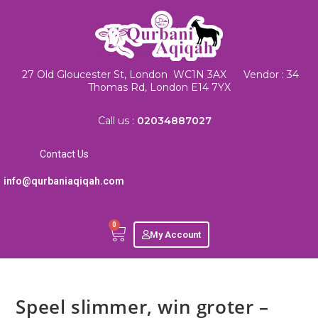
27 Old Gloucester St, London WC1N 3AX Vendor : 34
Thomas Rd, London E14 7YX
Call us :
02034887027
Contact Us
info@qurbaniaqiqah.com
0
My Account
Speel slimmer, win groter –