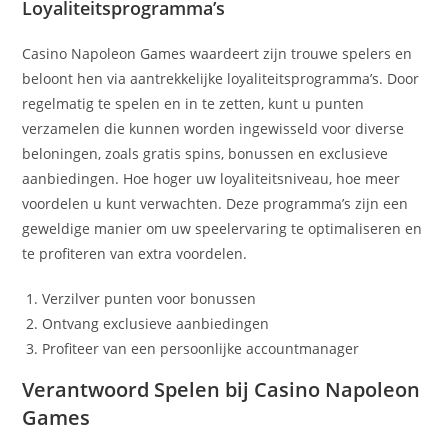
Loyaliteitsprogramma’s
Casino Napoleon Games waardeert zijn trouwe spelers en
beloont hen via aantrekkelijke loyaliteitsprogramma’s. Door
regelmatig te spelen en in te zetten, kunt u punten
verzamelen die kunnen worden ingewisseld voor diverse
beloningen, zoals gratis spins, bonussen en exclusieve
aanbiedingen. Hoe hoger uw loyaliteitsniveau, hoe meer
voordelen u kunt verwachten. Deze programma’s zijn een
geweldige manier om uw speelervaring te optimaliseren en
te profiteren van extra voordelen.
Verzilver punten voor bonussen
Ontvang exclusieve aanbiedingen
Profiteer van een persoonlijke accountmanager
Verantwoord Spelen bij Casino Napoleon
Games