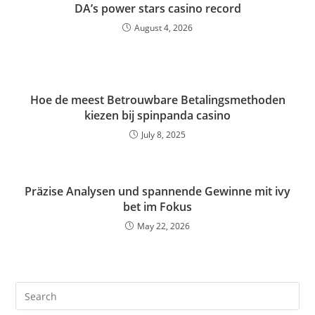
DA’s power stars casino record
August 4, 2026
Hoe de meest Betrouwbare Betalingsmethoden
kiezen bij spinpanda casino
July 8, 2025
Präzise Analysen und spannende Gewinne mit ivy
bet im Fokus
May 22, 2026