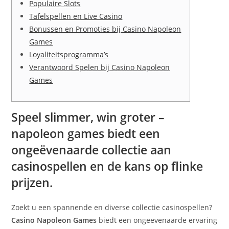
Populaire Slots
Tafelspellen en Live Casino
Bonussen en Promoties bij Casino Napoleon
Games
Loyaliteitsprogramma’s
Verantwoord Spelen bij Casino Napoleon
Games
Speel slimmer, win groter –
napoleon games biedt een
ongeëvenaarde collectie aan
casinospellen en de kans op flinke
prijzen.
Zoekt u een spannende en diverse collectie casinospellen?
Casino Napoleon Games
biedt een ongeëvenaarde ervaring