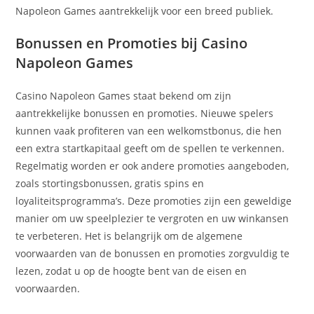
Napoleon Games aantrekkelijk voor een breed publiek.
Bonussen en Promoties bij Casino
Napoleon Games
Casino Napoleon Games staat bekend om zijn
aantrekkelijke bonussen en promoties. Nieuwe spelers
kunnen vaak profiteren van een welkomstbonus, die hen
een extra startkapitaal geeft om de spellen te verkennen.
Regelmatig worden er ook andere promoties aangeboden,
zoals stortingsbonussen, gratis spins en
loyaliteitsprogramma’s. Deze promoties zijn een geweldige
manier om uw speelplezier te vergroten en uw winkansen
te verbeteren. Het is belangrijk om de algemene
voorwaarden van de bonussen en promoties zorgvuldig te
lezen, zodat u op de hoogte bent van de eisen en
voorwaarden.