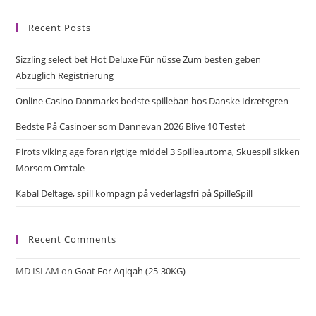
Recent Posts
Sizzling select bet Hot Deluxe Für nüsse Zum besten geben
Abzüglich Registrierung
Online Casino Danmarks bedste spilleban hos Danske Idrætsgren
Bedste På Casinoer som Dannevan 2026 Blive 10 Testet
Pirots viking age foran rigtige middel 3 Spilleautoma, Skuespil sikken
Morsom Omtale
Kabal Deltage, spill kompagn på vederlagsfri på SpilleSpill
Recent Comments
MD ISLAM
on
Goat For Aqiqah (25-30KG)