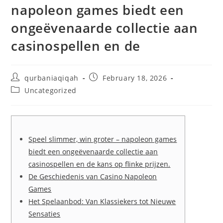
napoleon games biedt een
ongeëvenaarde collectie aan
casinospellen en de
qurbaniaqiqah
February 18, 2026
Uncategorized
Speel slimmer, win groter – napoleon games
biedt een ongeëvenaarde collectie aan
casinospellen en de kans op flinke prijzen.
De Geschiedenis van Casino Napoleon
Games
Het Spelaanbod: Van Klassiekers tot Nieuwe
Sensaties