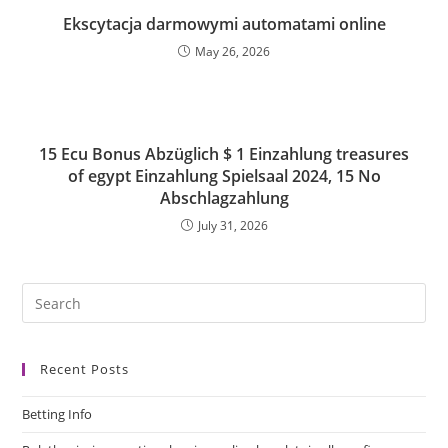
Ekscytacja darmowymi automatami online
May 26, 2026
15 Ecu Bonus Abzüglich $ 1 Einzahlung treasures
of egypt Einzahlung Spielsaal 2024, 15 No
Abschlagzahlung
July 31, 2026
Recent Posts
Betting Info