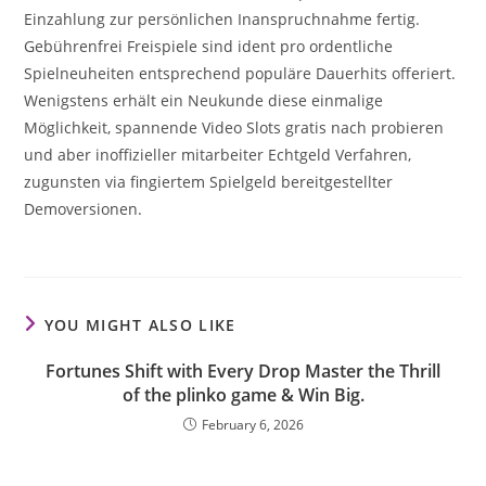
Einzahlung zur persönlichen Inanspruchnahme fertig.
Gebührenfrei Freispiele sind ident pro ordentliche
Spielneuheiten entsprechend populäre Dauerhits offeriert.
Wenigstens erhält ein Neukunde diese einmalige
Möglichkeit, spannende Video Slots gratis nach probieren
und aber inoffizieller mitarbeiter Echtgeld Verfahren,
zugunsten via fingiertem Spielgeld bereitgestellter
Demoversionen.
YOU MIGHT ALSO LIKE
Fortunes Shift with Every Drop Master the Thrill
of the plinko game & Win Big.
February 6, 2026