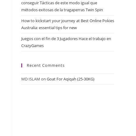
conseguir Tácticas de este modo­ igual que
métodos exitosas de la tragaperras Twin Spin
How to kickstart your journey at Best Online Pokies
Australia: essential tips for new
Juegos con el fin de 3 Jugadores Hace el trabajo en
CrazyGames
Recent Comments
MD ISLAM
on
Goat For Aqiqah (25-30KG)