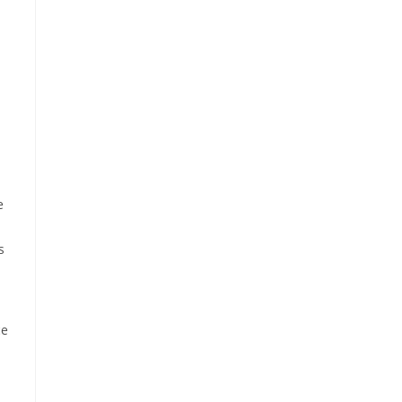
e
s
ce