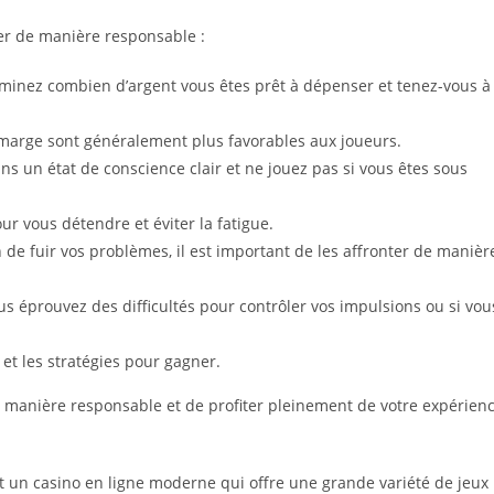
uer de manière responsable :
minez combien d’argent vous êtes prêt à dépenser et tenez-vous à
le marge sont généralement plus favorables aux joueurs.
ans un état de conscience clair et ne jouez pas si vous êtes sous
r vous détendre et éviter la fatigue.
 de fuir vos problèmes, il est important de les affronter de manièr
us éprouvez des difficultés pour contrôler vos impulsions ou si vou
et les stratégies pour gagner.
e manière responsable et de profiter pleinement de votre expérien
st un casino en ligne moderne qui offre une grande variété de jeux