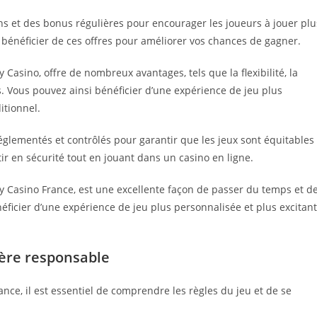
ons et des bonus régulières pour encourager les joueurs à jouer plu
i bénéficier de ces offres pour améliorer vos chances de gagner.
asino, offre de nombreux avantages, tels que la flexibilité, la
es. Vous pouvez ainsi bénéficier d’une expérience de jeu plus
itionnel.
réglementés et contrôlés pour garantir que les jeux sont équitables
ir en sécurité tout en jouant dans un casino en ligne.
 Casino France, est une excellente façon de passer du temps et d
icier d’une expérience de jeu plus personnalisée et plus excitan
ière responsable
ce, il est essentiel de comprendre les règles du jeu et de se