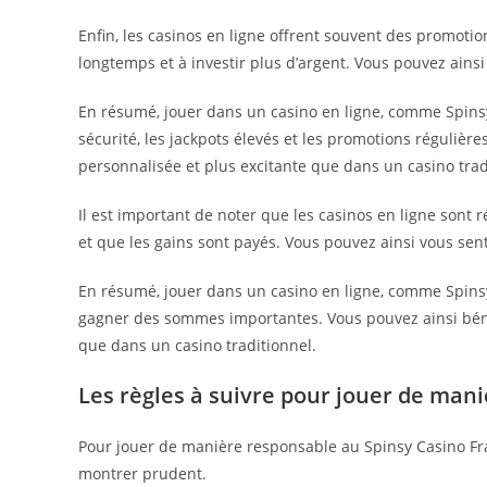
Enfin, les casinos en ligne offrent souvent des promoti
longtemps et à investir plus d’argent. Vous pouvez ains
En résumé, jouer dans un casino en ligne, comme Spinsy C
sécurité, les jackpots élevés et les promotions régulièr
personnalisée et plus excitante que dans un casino trad
Il est important de noter que les casinos en ligne sont 
et que les gains sont payés. Vous pouvez ainsi vous sent
En résumé, jouer dans un casino en ligne, comme Spinsy
gagner des sommes importantes. Vous pouvez ainsi bénéf
que dans un casino traditionnel.
Les règles à suivre pour jouer de man
Pour jouer de manière responsable au Spinsy Casino Fran
montrer prudent.