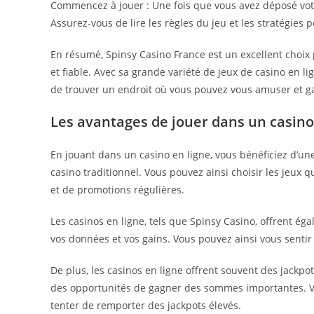
Commencez à jouer : Une fois que vous avez déposé vot
Assurez-vous de lire les règles du jeu et les stratégie
En résumé, Spinsy Casino France est un excellent choix 
et fiable. Avec sa grande variété de jeux de casino en li
de trouver un endroit où vous pouvez vous amuser et g
Les avantages de jouer dans un casino
En jouant dans un casino en ligne, vous bénéficiez d’un
casino traditionnel. Vous pouvez ainsi choisir les jeux 
et de promotions régulières.
Les casinos en ligne, tels que Spinsy Casino, offrent ég
vos données et vos gains. Vous pouvez ainsi vous sentir 
De plus, les casinos en ligne offrent souvent des jackpot
des opportunités de gagner des sommes importantes. Vo
tenter de remporter des jackpots élevés.