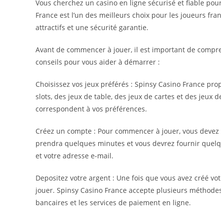
Vous cherchez un casino en ligne sécurisé et fiable pour
France est l’un des meilleurs choix pour les joueurs fr
attractifs et une sécurité garantie.
Avant de commencer à jouer, il est important de compren
conseils pour vous aider à démarrer :
Choisissez vos jeux préférés : Spinsy Casino France pro
slots, des jeux de table, des jeux de cartes et des jeux d
correspondent à vos préférences.
Créez un compte : Pour commencer à jouer, vous devez c
prendra quelques minutes et vous devrez fournir quelq
et votre adresse e-mail.
Depositez votre argent : Une fois que vous avez créé v
jouer. Spinsy Casino France accepte plusieurs méthodes 
bancaires et les services de paiement en ligne.