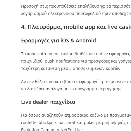
Προσοχή στις προϋποθέσεις επαλήθευσης: τα περισσότ
λογαριασμού ηλεκτρονικού πορτοφολιού πριν αποδεχτ
4. Πλατφόρμα, mobile app και live cas
Εφαρμογές για iOS & Android
Τα κορυφαία online casino διαθέτουν native εφαρμογές 
παιχνιδιού, push notifications για προσφορές και γρή
ταχύτερη κατάθεση μέσω αποθηκευμένων καρτών.
Αν δεν θέλετε να κατεβάσετε εφαρμογή, η responsive ισ
να διαφέρει ανάλογα με το πρόγραμμα περιήγησης.
Live dealer παιχνίδια
Για όσους αναζητούν ατμόσφαιρα καζίνο με πραγματικο
roulette, blackjack, baccarat και poker με ροή υψηλής 
Evolution Gaming ή NetEnt Live.