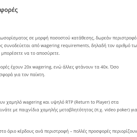
σφορές
αλωσορίσματος σε μορφή ποσοστού κατάθεσης, δωρεάν περιστροφέ
ς συνοδεύεται από wagering requirements, δηλαδή τον αριθμό τ
ν μπορέσετε να το αποσύρετε.
σφορές έχουν 20x wagering, ενώ άλλες φτάνουν τα 40x. Όσο
οσφορά για τον παίκτη.
ν χαμηλό wagering και υψηλό RTP (Return to Player) στα
κινάτε με παιχνίδια χαμηλής μεταβλητότητας (π.χ. video poker) γι
γιστο όριο κέρδους ανά περιστροφή – πολλές προσφορές περιορίζου