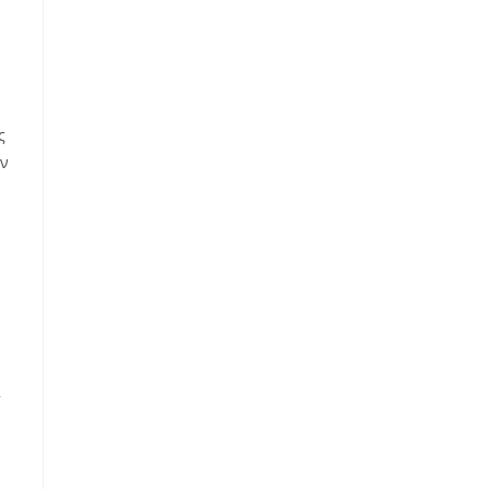
ς
ων
α
ν