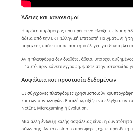
Άδειες και κανονισμοί
Η πρώτη παράμετρος που πρέπει να ελέγξετε είναι η άδ
άδεια από την ΕΚΤ (Ελληνική Επιτροπή Παιγμάτων) ή τη
παροχέας υπόκειται σε αυστηρό έλεγχο για δίκαιη λειτ
Αν η πλατφόρμα δεν διαθέτει άδεια, υπάρχει αυξημένος
Γι’ αυτό, πριν κάνετε εγγραφή, ψάξτε στην ιστοσελίδα γι
Ασφάλεια και προστασία δεδομένων
Οι σύγχρονες πλατφόρμες χρησιμοποιούν κρυπτογράφησ
και των συναλλαγών. Επιπλέον, αξίζει να ελέγξετε αν 
NetEnt, Microgaming ή Evolution.
Μια άλλη ένδειξη καλής ασφάλειας είναι η δυνατότητα
σύνδεσης. Αν το casino το προσφέρει, έχετε πρόσθετη