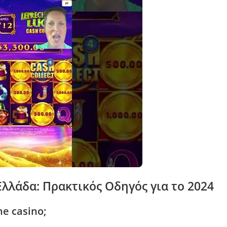
Ελλάδα: Πρακτικός Οδηγός για το 2024
ne casino;