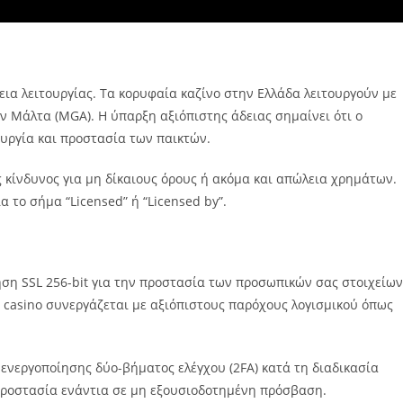
εια λειτουργίας. Τα κορυφαία καζίνο στην Ελλάδα λειτουργούν με
ν Μάλτα (MGA). Η ύπαρξη αξιόπιστης άδειας σημαίνει ότι ο
ουργία και προστασία των παικτών.
 κίνδυνος για μη δίκαιους όρους ή ακόμα και απώλεια χρημάτων.
α το σήμα “Licensed” ή “Licensed by”.
η SSL 256-bit για την προστασία των προσωπικών σας στοιχείων
το casino συνεργάζεται με αξιόπιστους παρόχους λογισμικού όπως
 ενεργοποίησης δύο-βήματος ελέγχου (2FA) κατά τη διαδικασία
 προστασία ενάντια σε μη εξουσιοδοτημένη πρόσβαση.