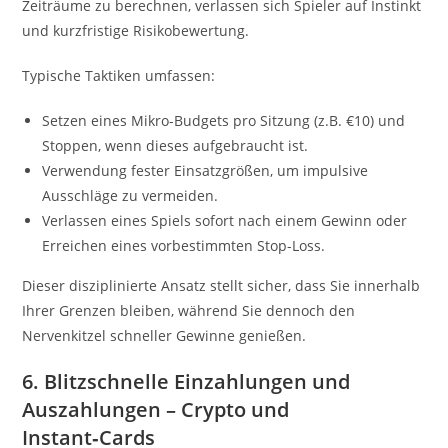
Zeiträume zu berechnen, verlassen sich Spieler auf Instinkt
und kurzfristige Risikobewertung.
Typische Taktiken umfassen:
Setzen eines Mikro-Budgets pro Sitzung (z.B. €10) und
Stoppen, wenn dieses aufgebraucht ist.
Verwendung fester Einsatzgrößen, um impulsive
Ausschläge zu vermeiden.
Verlassen eines Spiels sofort nach einem Gewinn oder
Erreichen eines vorbestimmten Stop-Loss.
Dieser disziplinierte Ansatz stellt sicher, dass Sie innerhalb
Ihrer Grenzen bleiben, während Sie dennoch den
Nervenkitzel schneller Gewinne genießen.
6. Blitzschnelle Einzahlungen und
Auszahlungen – Crypto und
Instant‑Cards