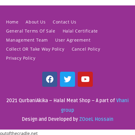
Home
About Us
Contact Us
General Terms Of Sale
Halal Certificate
Management Team
User Agreement
Collect OR Take Way Policy
Cancel Policy
Privacy Policy
2021 QurbaniAkika – Halal Meat Shop – A part of
Vhani
group
Design and Developed by
ZOoeL Hossain
outofthecradle.net