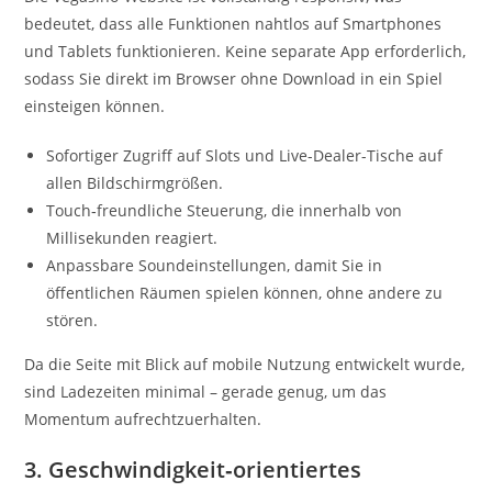
bedeutet, dass alle Funktionen nahtlos auf Smartphones
und Tablets funktionieren. Keine separate App erforderlich,
sodass Sie direkt im Browser ohne Download in ein Spiel
einsteigen können.
Sofortiger Zugriff auf Slots und Live-Dealer-Tische auf
allen Bildschirmgrößen.
Touch‑freundliche Steuerung, die innerhalb von
Millisekunden reagiert.
Anpassbare Soundeinstellungen, damit Sie in
öffentlichen Räumen spielen können, ohne andere zu
stören.
Da die Seite mit Blick auf mobile Nutzung entwickelt wurde,
sind Ladezeiten minimal – gerade genug, um das
Momentum aufrechtzuerhalten.
3. Geschwindigkeit‑orientiertes