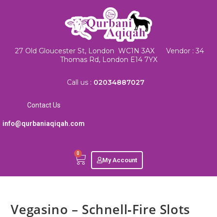
27 Old Gloucester St, London WC1N 3AX Vendor : 34
Thomas Rd, London E14 7YX
Call us :
02034887027
Contact Us
info@qurbaniaqiqah.com
0
My Account
Vegasino – Schnell‑Fire Slots