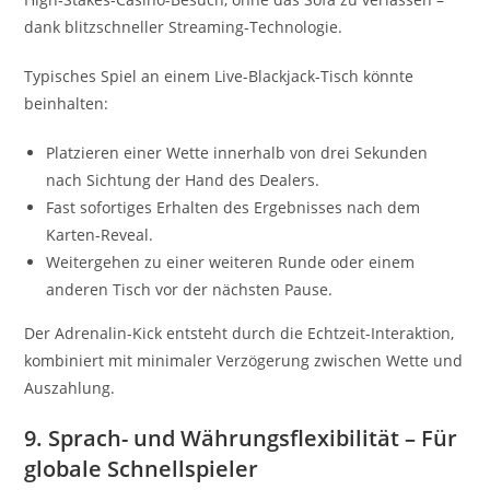
dank blitzschneller Streaming-Technologie.
Typisches Spiel an einem Live-Blackjack-Tisch könnte
beinhalten:
Platzieren einer Wette innerhalb von drei Sekunden
nach Sichtung der Hand des Dealers.
Fast sofortiges Erhalten des Ergebnisses nach dem
Karten-Reveal.
Weitergehen zu einer weiteren Runde oder einem
anderen Tisch vor der nächsten Pause.
Der Adrenalin-Kick entsteht durch die Echtzeit-Interaktion,
kombiniert mit minimaler Verzögerung zwischen Wette und
Auszahlung.
9. Sprach- und Währungsflexibilität – Für
globale Schnellspieler