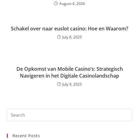
August 4, 2026
Schakel over naar euslot casino: Hoe en Waarom?
July 8, 2025
De Opkomst van Mobile Casino’s: Strategisch
Navigeren in het Digitale Casinolandschap
July 9, 2025
Recent Posts