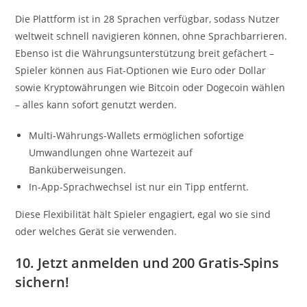
Die Plattform ist in 28 Sprachen verfügbar, sodass Nutzer
weltweit schnell navigieren können, ohne Sprachbarrieren.
Ebenso ist die Währungsunterstützung breit gefächert –
Spieler können aus Fiat-Optionen wie Euro oder Dollar
sowie Kryptowährungen wie Bitcoin oder Dogecoin wählen
– alles kann sofort genutzt werden.
Multi-Währungs-Wallets ermöglichen sofortige
Umwandlungen ohne Wartezeit auf
Banküberweisungen.
In-App-Sprachwechsel ist nur ein Tipp entfernt.
Diese Flexibilität hält Spieler engagiert, egal wo sie sind
oder welches Gerät sie verwenden.
10. Jetzt anmelden und 200 Gratis-Spins
sichern!