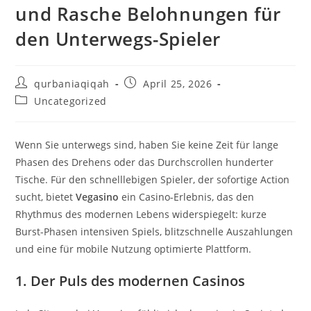
und Rasche Belohnungen für
den Unterwegs-Spieler
qurbaniaqiqah
April 25, 2026
Uncategorized
Wenn Sie unterwegs sind, haben Sie keine Zeit für lange
Phasen des Drehens oder das Durchscrollen hunderter
Tische. Für den schnelllebigen Spieler, der sofortige Action
sucht, bietet
Vegasino
ein Casino-Erlebnis, das den
Rhythmus des modernen Lebens widerspiegelt: kurze
Burst-Phasen intensiven Spiels, blitzschnelle Auszahlungen
und eine für mobile Nutzung optimierte Plattform.
1. Der Puls des modernen Casinos