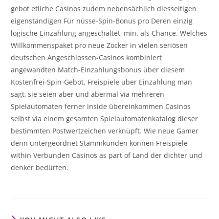
gebot etliche Casinos zudem nebensächlich diesseitigen
eigenständigen Für nüsse-Spin-Bonus pro Deren einzig
logische Einzahlung angeschaltet, min. als Chance. Welches
Willkommenspaket pro neue Zocker in vielen seriösen
deutschen Angeschlossen-Casinos kombiniert
angewandten Match-Einzahlungsbonus über diesem
Kostenfrei-Spin-Gebot. Freispiele über Einzahlung man
sagt, sie seien aber und abermal via mehreren
Spielautomaten ferner inside übereinkommen Casinos
selbst via einem gesamten Spielautomatenkatalog dieser
bestimmten Postwertzeichen verknüpft. Wie neue Gamer
denn untergeordnet Stammkunden können Freispiele
within Verbunden Casinos as part of Land der dichter und
denker bedürfen.