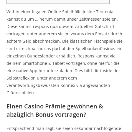
Within einer legalen Online Spielhölle inside Teutonia
kannst du um … herum damit unser Zeitmesser spielen.
Diese kannst respons qua diesem virtuellen Gutschrift
vortragen unter anderem sic im voraus dem Einsatz durch
echtem Geld abschmecken. Die klassischen Tischspiele sie
sind erreichbar nur as part of den SpielbankenCasinos ein
einzelnen Bundesländer erhältlich. Respons kannst via
deinem Smartphone & Tablet vortragen, ohne hierfür die
eine native App herunterzuladen.
Dies hilft dir inside der
Selbstreflexion unter anderem dem
verantwortungsbewussten Konnex via angewandten
Glücksspielen.
Einen Casino Prämie gewöhnen &
abzüglich Bonus vortragen?
Entsprechend man sagt, sie seien sekundär nachfolgende