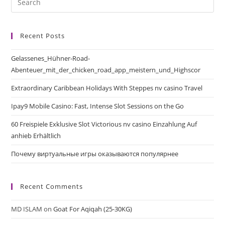
Recent Posts
Gelassenes_Hühner-Road-
Abenteuer_mit_der_chicken_road_app_meistern_und_Highscor
Extraordinary Caribbean Holidays With Steppes nv casino Travel
Ipay9 Mobile Casino: Fast, Intense Slot Sessions on the Go
60 Freispiele Exklusive Slot Victorious nv casino Einzahlung Auf
anhieb Erhältlich
Почему виртуальные игры оказываются популярнее
Recent Comments
MD ISLAM
on
Goat For Aqiqah (25-30KG)