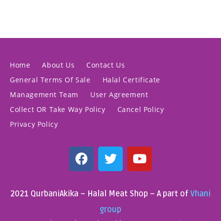
Home
About Us
Contact Us
General Terms Of Sale
Halal Certificate
Management Team
User Agreement
Collect OR Take Way Policy
Cancel Policy
Privacy Policy
2021 QurbaniAkika – Halal Meat Shop – A part of
Vhani
group