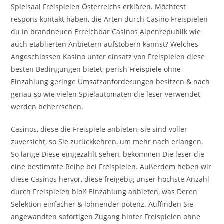
Spielsaal Freispielen Österreichs erklären. Möchtest
respons kontakt haben, die Arten durch Casino Freispielen
du in brandneuen Erreichbar Casinos Alpenrepublik wie
auch etablierten Anbietern aufstöbern kannst? Welches
Angeschlossen Kasino unter einsatz von Freispielen diese
besten Bedingungen bietet, perish Freispiele ohne
Einzahlung geringe Umsatzanforderungen besitzen & nach
genau so wie vielen Spielautomaten die leser verwendet
werden beherrschen.
Casinos, diese die Freispiele anbieten, sie sind voller
zuversicht, so Sie zurückkehren, um mehr nach erlangen.
So lange Diese eingezahlt sehen, bekommen Die leser die
eine bestimmte Reihe bei Freispielen. Außerdem heben wir
diese Casinos hervor, diese freigebig unser höchste Anzahl
durch Freispielen bloß Einzahlung anbieten, was Deren
Selektion einfacher & lohnender potenz. Auffinden Sie
angewandten sofortigen Zugang hinter Freispielen ohne