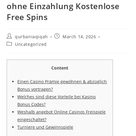
ohne Einzahlung Kostenlose
Free Spins
qurbaniaqiqah
March 14, 2026
Uncategorized
Content
Einen Casino Prämie gewöhnen & abzüglich
Bonus vortragen?
Welches sind diese Vorteile bei Kasino
Bonus Codes?
Weshalb angebot Online Casinos Freispiele
eingeschaltet?
Turniere und Gewinnspiele