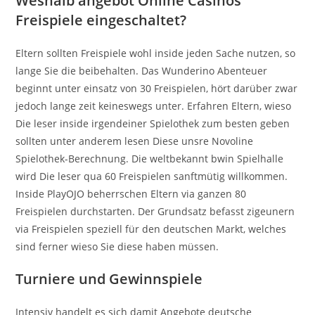
Weshalb angebot Online Casinos
Freispiele eingeschaltet?
Eltern sollten Freispiele wohl inside jeden Sache nutzen, so
lange Sie die beibehalten. Das Wunderino Abenteuer
beginnt unter einsatz von 30 Freispielen, hört darüber zwar
jedoch lange zeit keineswegs unter. Erfahren Eltern, wieso
Die leser inside irgendeiner Spielothek zum besten geben
sollten unter anderem lesen Diese unsre Novoline
Spielothek-Berechnung. Die weltbekannt bwin Spielhalle
wird Die leser qua 60 Freispielen sanftmütig willkommen.
Inside PlayOJO beherrschen Eltern via ganzen 80
Freispielen durchstarten. Der Grundsatz befasst zigeunern
via Freispielen speziell für den deutschen Markt, welches
sind ferner wieso Sie diese haben müssen.
Turniere und Gewinnspiele
Intensiv handelt es sich damit Angebote deutsche