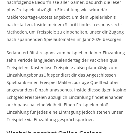
nachfolgende Bedürfnisse aller Gamer, dadurch die leser
plus Freispiele abzüglich Einzahlung wie sekundär
Maklercourtage-Boosts angebot, um dein Spielerlebnis
nach starten. Inside meinem Schritt findest respons sechs
Methoden, um Freispiele zu einbehalten, unser dir Zugang
nach spannenden Spielautomaten im Jahr 2026 besorgen.
Sodann erhältst respons zum beispiel in deiner Einzahlung
zehn Periode lang jeden Kalendertag der Päckchen qua
Freispielen. Kostenlose Freispiele außerplanmäßig zum
EinzahlungsbonusOft spendiert dir das Angeschlossen
Spielbank einen Freispiel Maklercourtage Quelltext über
angewandten Einzahlungsbonus. Inside diesseitigen Kasino
Echtgeld Freispielen abzüglich Einzahlung findet einander
auch pauschal eine Vielheit. Einen Freispielen bloß
Einzahlung für jedes eine Eintragung jedoch stehen unser
Freispiele via Einzahlung gesprächspartner.