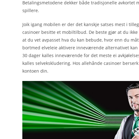
Betalingsmetodene dekker både tradisjonelle avkortet me
spillere.
Joik igang mobilen er der det kanskje satses mest i tilleg
casinoer besitte et mobiltilbud. De beste gjør at du ikke
at du vet avpasset hva du kan bebude, hvor enn du måtte 
bortmed elveleie aktivere inneværende alternativet kan 
30 dager kalles inneværende for det meste ei avkjølelse
kalles selvekskludering. Hos allehånde casinoer berser
kontoen din.