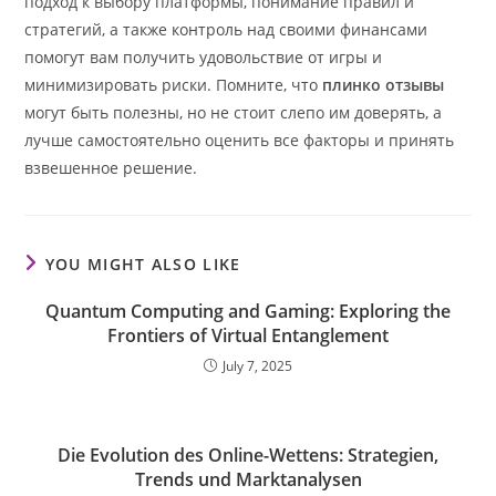
подход к выбору платформы, понимание правил и
стратегий, а также контроль над своими финансами
помогут вам получить удовольствие от игры и
минимизировать риски. Помните, что
плинко отзывы
могут быть полезны, но не стоит слепо им доверять, а
лучше самостоятельно оценить все факторы и принять
взвешенное решение.
YOU MIGHT ALSO LIKE
Quantum Computing and Gaming: Exploring the
Frontiers of Virtual Entanglement
July 7, 2025
Die Evolution des Online-Wettens: Strategien,
Trends und Marktanalysen