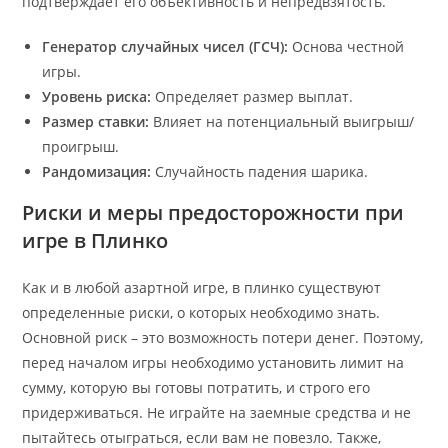
подтверждает его объективность и непредвзятость.
Генератор случайных чисел (ГСЧ):
Основа честной
игры.
Уровень риска:
Определяет размер выплат.
Размер ставки:
Влияет на потенциальный выигрыш/
проигрыш.
Рандомизация:
Случайность падения шарика.
Риски и меры предосторожности при
игре в Плинко
Как и в любой азартной игре, в плинко существуют
определенные риски, о которых необходимо знать.
Основной риск – это возможность потери денег. Поэтому,
перед началом игры необходимо установить лимит на
сумму, которую вы готовы потратить, и строго его
придерживаться. Не играйте на заемные средства и не
пытайтесь отыграться, если вам не повезло. Также,