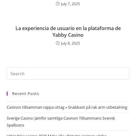
July 7, 2025
La experiencia de usuario en la plataforma de
Yabby Casino
July 8, 2025
Recent Posts
Casinon tillsamman rappa uttag » Snabbast på rak arm utbetalning
Sverige Casino: Jämför samtliga Casinon Tillsammans Svensk
Spellicens