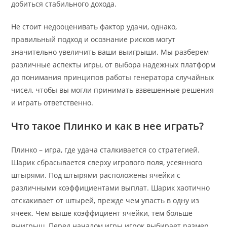
добиться стабильного дохода.
Не стоит недооценивать фактор удачи, однако,
правильный подход и осознание рисков могут
значительно увеличить ваши выигрыши. Мы разберем
различные аспекты игры, от выбора надежных платформ
до понимания принципов работы генератора случайных
чисел, чтобы вы могли принимать взвешенные решения
и играть ответственно.
Что такое Плинко и как в нее играть?
Плинко – игра, где удача сталкивается со стратегией.
Шарик сбрасывается сверху игрового поля, усеянного
штырями. Под штырями расположены ячейки с
различными коэффициентами выплат. Шарик хаотично
отскакивает от штырей, прежде чем упасть в одну из
ячеек. Чем выше коэффициент ячейки, тем больше
выигрыш. Перед началом игры игрок выбирает размер