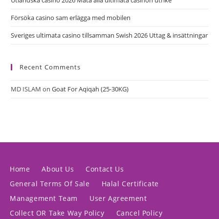
Utländska casino 2026 Mäta alla ultimata casinon utrike
Försöka casino sam erlägga med mobilen
Sveriges ultimata casino tillsamman Swish 2026 Uttag & insättningar
Recent Comments
MD ISLAM
on
Goat For Aqiqah (25-30KG)
Home
About Us
Contact Us
General Terms Of Sale
Halal Certificate
Management Team
User Agreement
Collect OR Take Way Policy
Cancel Policy