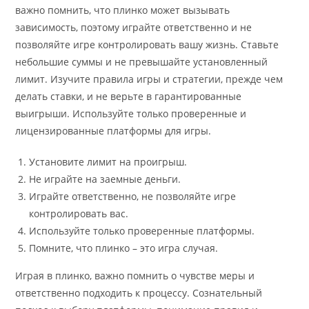
важно помнить, что плинко может вызывать
зависимость, поэтому играйте ответственно и не
позволяйте игре контролировать вашу жизнь. Ставьте
небольшие суммы и не превышайте установленный
лимит. Изучите правила игры и стратегии, прежде чем
делать ставки, и не верьте в гарантированные
выигрыши. Используйте только проверенные и
лицензированные платформы для игры.
Установите лимит на проигрыш.
Не играйте на заемные деньги.
Играйте ответственно, не позволяйте игре
контролировать вас.
Используйте только проверенные платформы.
Помните, что плинко – это игра случая.
Играя в плинко, важно помнить о чувстве меры и
ответственно подходить к процессу. Сознательный