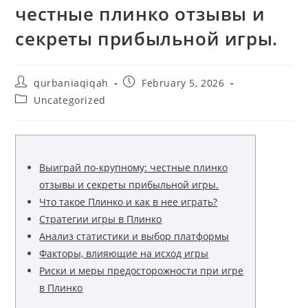
честные плинко отзывы и
секреты прибыльной игры.
qurbaniaqiqah
February 5, 2026
Uncategorized
Выиграй по-крупному: честные плинко
отзывы и секреты прибыльной игры.
Что такое Плинко и как в нее играть?
Стратегии игры в Плинко
Анализ статистики и выбор платформы
Факторы, влияющие на исход игры
Риски и меры предосторожности при игре
в Плинко