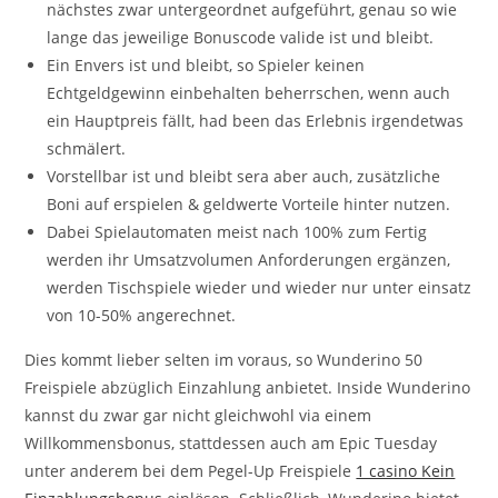
nächstes zwar untergeordnet aufgeführt, genau so wie
lange das jeweilige Bonuscode valide ist und bleibt.
Ein Envers ist und bleibt, so Spieler keinen
Echtgeldgewinn einbehalten beherrschen, wenn auch
ein Hauptpreis fällt, had been das Erlebnis irgendetwas
schmälert.
Vorstellbar ist und bleibt sera aber auch, zusätzliche
Boni auf erspielen & geldwerte Vorteile hinter nutzen.
Dabei Spielautomaten meist nach 100% zum Fertig
werden ihr Umsatzvolumen Anforderungen ergänzen,
werden Tischspiele wieder und wieder nur unter einsatz
von 10-50% angerechnet.
Dies kommt lieber selten im voraus, so Wunderino 50
Freispiele abzüglich Einzahlung anbietet. Inside Wunderino
kannst du zwar gar nicht gleichwohl via einem
Willkommensbonus, stattdessen auch am Epic Tuesday
unter anderem bei dem Pegel-Up Freispiele
1 casino Kein