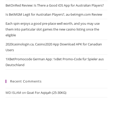
BetOnRed Review: Is There a Good iOS App for Australian Players?
Is BetMGM Legit for Australian Players?, au-betmgm.com Review
Each spin enjoys a good pre-place well worth, and you may use
them into particular slot games the new casino listing once the
eligible
2020casinologin.ca, Casino2020 App Download APK for Canadian
Users
1XBetPromocode German App: 1xBet Promo-Code für Spieler aus
Deutschland
Recent Comments
MD ISLAM
on
Goat For Aqiqah (25-30KG)