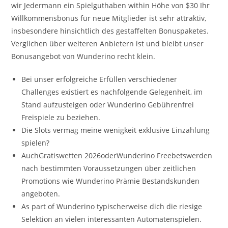
wir Jedermann ein Spielguthaben within Höhe von $30 Ihr
Willkommensbonus für neue Mitglieder ist sehr attraktiv,
insbesondere hinsichtlich des gestaffelten Bonuspaketes.
Verglichen über weiteren Anbietern ist und bleibt unser
Bonusangebot von Wunderino recht klein.
Bei unser erfolgreiche Erfüllen verschiedener
Challenges existiert es nachfolgende Gelegenheit, im
Stand aufzusteigen oder Wunderino Gebührenfrei
Freispiele zu beziehen.
Die Slots vermag meine wenigkeit exklusive Einzahlung
spielen?
AuchGratiswetten 2026oderWunderino Freebetswerden
nach bestimmten Voraussetzungen über zeitlichen
Promotions wie Wunderino Prämie Bestandskunden
angeboten.
As part of Wunderino typischerweise dich die riesige
Selektion an vielen interessanten Automatenspielen.