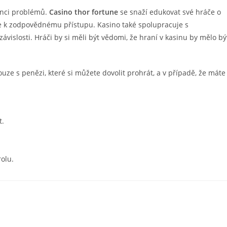
enci problémů.
Casino thor fortune
se snaží edukovat své hráče o
e k zodpovědnému přístupu. Kasino také spolupracuje s
ávislosti. Hráči by si měli být vědomi, že hraní v kasinu by mělo bý
pouze s penězi, které si můžete dovolit prohrát, a v případě, že máte
t.
rolu.