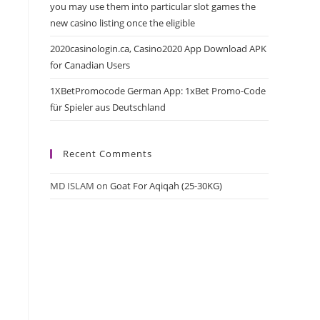
you may use them into particular slot games the
new casino listing once the eligible
2020casinologin.ca, Casino2020 App Download APK
for Canadian Users
1XBetPromocode German App: 1xBet Promo-Code
für Spieler aus Deutschland
Recent Comments
MD ISLAM
on
Goat For Aqiqah (25-30KG)