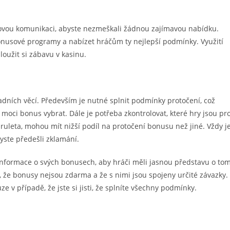
lovou komunikaci, abyste nezmeškali žádnou zajímavou nabídku.
onusové programy a nabízet hráčům ty nejlepší podmínky. Využití
oužit si zábavu v kasinu.
sadních věcí. Především je nutné splnit podmínky protočení, což
 moci bonus vybrat. Dále je potřeba zkontrolovat, které hry jsou pr
ruleta, mohou mít nižší podíl na protočení bonusu než jiné. Vždy j
yste předešli zklamání.
informace o svých bonusech, aby hráči měli jasnou představu o tom
, že bonusy nejsou zdarma a že s nimi jsou spojeny určité závazky.
 v případě, že jste si jisti, že splníte všechny podmínky.