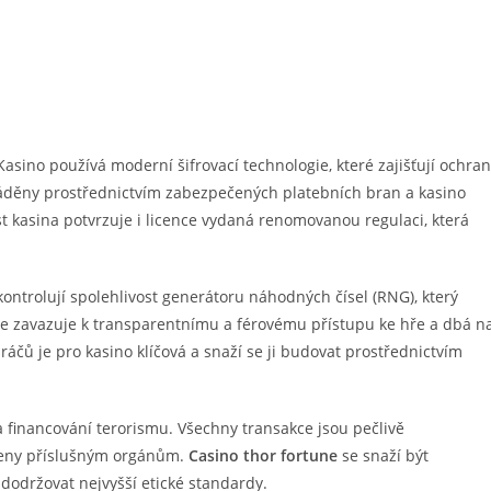
Kasino používá moderní šifrovací technologie, které zajišťují ochra
váděny prostřednictvím zabezpečených platebních bran a kasino
 kasina potvrzuje i licence vydaná renomovanou regulaci, která
ontrolují spolehlivost generátoru náhodných čísel (RNG), který
e zavazuje k transparentnímu a férovému přístupu ke hře a dbá n
čů je pro kasino klíčová a snaží se ji budovat prostřednictvím
a financování terorismu. Všechny transakce jsou pečlivě
šeny příslušným orgánům.
Casino thor fortune
se snaží být
održovat nejvyšší etické standardy.