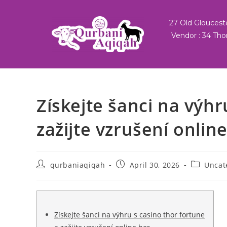
27 Old Glouces
Vendor : 34 Tho
Získejte šanci na výhr
zažijte vzrušení online
qurbaniaqiqah
April 30, 2026
Uncat
Získejte šanci na výhru s casino thor fortune