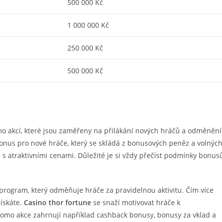
500 000 Kč
1 000 000 Kč
250 000 Kč
500 000 Kč
o akcí, které jsou zaměřeny na přilákání nových hráčů a odměnění
 bonus pro nové hráče, který se skládá z bonusových peněz a volnýc
 s atraktivními cenami. Důležité je si vždy přečíst podmínky bonus
.
í program, který odměňuje hráče za pravidelnou aktivitu. Čím více
získáte.
Casino thor fortune
se snaží motivovat hráče k
romo akce zahrnují například cashback bonusy, bonusy za vklad a