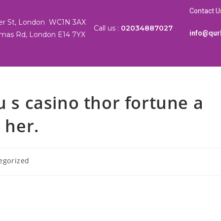
Contact U
ter St, London WC1N 3AX
Call us :
02034887027
info@qur
mas Rd, London E14 7YX
u s casino thor fortune a
 her.
egorized