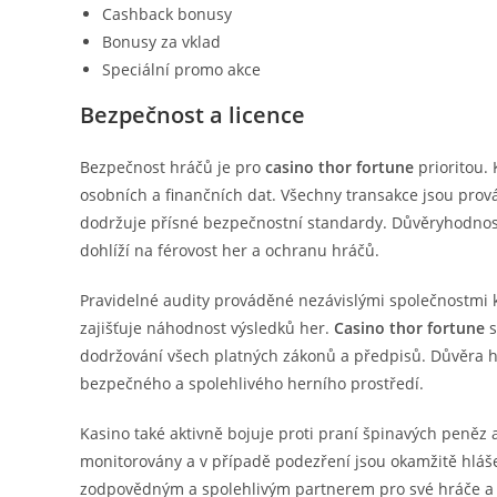
Cashback bonusy
Bonusy za vklad
Speciální promo akce
Bezpečnost a licence
Bezpečnost hráčů je pro
casino thor fortune
prioritou. 
osobních a finančních dat. Všechny transakce jsou pro
dodržuje přísné bezpečnostní standardy. Důvěryhodnost
dohlíží na férovost her a ochranu hráčů.
Pravidelné audity prováděné nezávislými společnostmi k
zajišťuje náhodnost výsledků her.
Casino thor fortune
s
dodržování všech platných zákonů a předpisů. Důvěra hrá
bezpečného a spolehlivého herního prostředí.
Kasino také aktivně bojuje proti praní špinavých peněz 
monitorovány a v případě podezření jsou okamžitě hlá
zodpovědným a spolehlivým partnerem pro své hráče a d