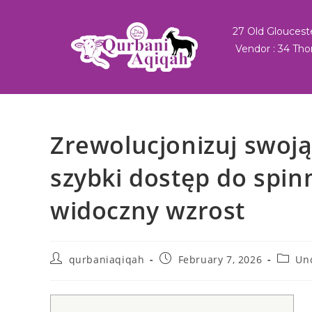
27 Old Glouces
Vendor : 34 Tho
Zrewolucjonizuj swoj
szybki dostęp do spin
widoczny wzrost
qurbaniaqiqah
February 7, 2026
Un