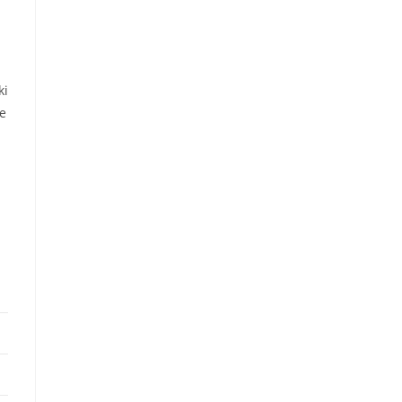
ki
ie