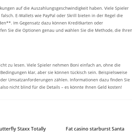
ungen auf die Auszahlungsgeschwindigkeit haben. Viele Spieler
falsch. E-Wallets wie PayPal oder Skrill bieten in der Regel die
nden**. Im Gegensatz dazu können Kreditkarten oder
en Sie die Optionen genau und wählen Sie die Methode, die Ihre
cht zu lesen. Viele Spieler nehmen Boni einfach an, ohne die
 Bedingungen klar, aber sie können tückisch sein. Beispielsweise
ng der Umsatzanforderungen zählen. Informationen dazu finden Sie
so nicht blind für die Details – es könnte Ihnen Geld kosten!
tterfly Staxx Totally
Fat casino starburst Santa