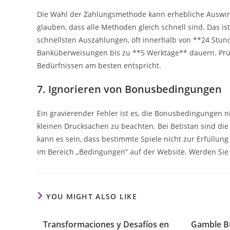
Die Wahl der Zahlungsmethode kann erhebliche Auswirk
glauben, dass alle Methoden gleich schnell sind. Das ist 
schnellsten Auszahlungen, oft innerhalb von **24 Stu
Banküberweisungen bis zu **5 Werktage** dauern. Prüf
Bedürfnissen am besten entspricht.
7. Ignorieren von Bonusbedingungen
Ein gravierender Fehler ist es, die Bonusbedingungen ni
kleinen Drucksachen zu beachten. Bei Betistan sind die
kann es sein, dass bestimmte Spiele nicht zur Erfüllu
im Bereich „Bedingungen“ auf der Website. Werden Sie al
YOU MIGHT ALSO LIKE
Transformaciones y Desafíos en
Gamble Bu