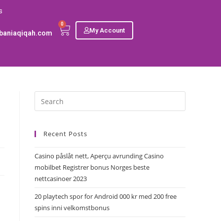
s
0
My Account
baniaqiqah.com
Recent Posts
Casino påslåt nett, Aperçu avrunding Casino
mobilbet Registrer bonus Norges beste
nettcasinoer 2023
20 playtech spor for Android 000 kr med 200 free
spins inni velkomstbonus