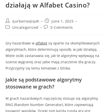
działają w Alfabet Casino?
qurbaniaqiqah
June 1, 2025
Uncategorized
0 Comments
Gry hazardowe w
alfabet
są oparte na skomplikowanych
algorytmach, które determinują sposób, w jaki działają.
Wiele osób zastanawia się, jak te algorytmy wpływają na
szanse wygranej oraz jakie mają znaczenie dla graczy.
Przyjrzyjmy się temu tematowi z bliska.
Jakie są podstawowe algorytmy
stosowane w grach?
W grach hazardowych najczęściej stosuje się algorytmy
RNG (Random Number Generator), które zapewniają
losowość wyników. Dzięki nim każda runda gry jest