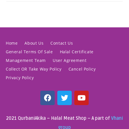
Home
About Us
Contact Us
General Terms Of Sale
Halal Certificate
Management Team
User Agreement
Collect OR Take Way Policy
Cancel Policy
Privacy Policy
2021 QurbaniAkika – Halal Meat Shop – A part of
Vhani
group