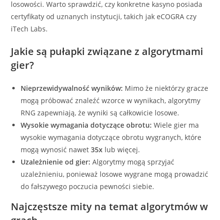
losowości. Warto sprawdzić, czy konkretne kasyno posiada
certyfikaty od uznanych instytucji, takich jak eCOGRA czy
iTech Labs.
Jakie są pułapki związane z algorytmami
gier?
Nieprzewidywalność wyników:
Mimo że niektórzy gracze
mogą próbować znaleźć wzorce w wynikach, algorytmy
RNG zapewniają, że wyniki są całkowicie losowe.
Wysokie wymagania dotyczące obrotu:
Wiele gier ma
wysokie wymagania dotyczące obrotu wygranych, które
mogą wynosić nawet
35x
lub więcej.
Uzależnienie od gier:
Algorytmy mogą sprzyjać
uzależnieniu, ponieważ losowe wygrane mogą prowadzić
do fałszywego poczucia pewności siebie.
Najczęstsze mity na temat algorytmów w