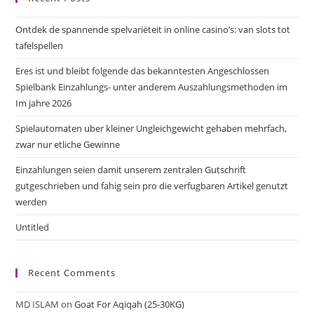
Ontdek de spannende spelvariëteit in online casino’s: van slots tot
tafelspellen
Eres ist und bleibt folgende das bekanntesten Angeschlossen
Spielbank Einzahlungs- unter anderem Auszahlungsmethoden im
Im jahre 2026
Spielautomaten uber kleiner Ungleichgewicht gehaben mehrfach,
zwar nur etliche Gewinne
Einzahlungen seien damit unserem zentralen Gutschrift
gutgeschrieben und fahig sein pro die verfugbaren Artikel genutzt
werden
Untitled
Recent Comments
MD ISLAM
on
Goat For Aqiqah (25-30KG)