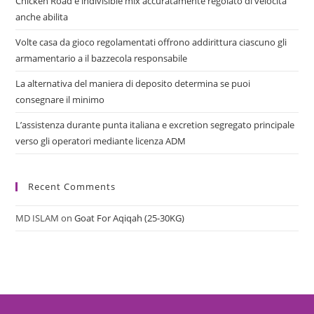
Chicken Road e indivisible mix accuratamente regolato di velocita
anche abilita
Volte casa da gioco regolamentati offrono addirittura ciascuno gli
armamentario a il bazzecola responsabile
La alternativa del maniera di deposito determina se puoi
consegnare il minimo
L’assistenza durante punta italiana e excretion segregato principale
verso gli operatori mediante licenza ADM
Recent Comments
MD ISLAM
on
Goat For Aqiqah (25-30KG)