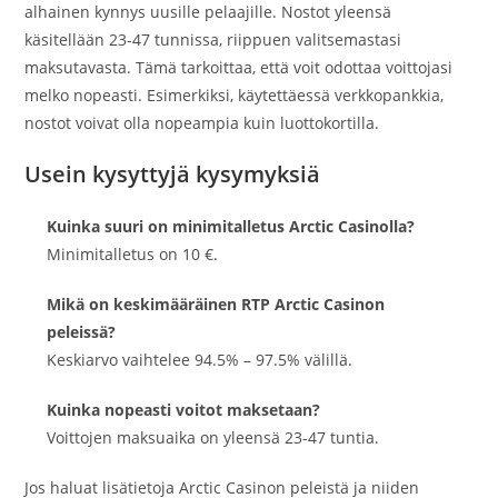
alhainen kynnys uusille pelaajille. Nostot yleensä
käsitellään 23-47 tunnissa, riippuen valitsemastasi
maksutavasta. Tämä tarkoittaa, että voit odottaa voittojasi
melko nopeasti. Esimerkiksi, käytettäessä verkkopankkia,
nostot voivat olla nopeampia kuin luottokortilla.
Usein kysyttyjä kysymyksiä
Kuinka suuri on minimitalletus Arctic Casinolla?
Minimitalletus on 10 €.
Mikä on keskimääräinen RTP Arctic Casinon
peleissä?
Keskiarvo vaihtelee 94.5% – 97.5% välillä.
Kuinka nopeasti voitot maksetaan?
Voittojen maksuaika on yleensä 23-47 tuntia.
Jos haluat lisätietoja Arctic Casinon peleistä ja niiden