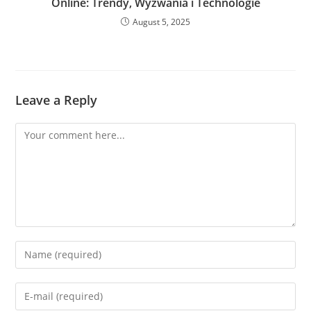
Online: Trendy, Wyzwania i Technologie
August 5, 2025
Leave a Reply