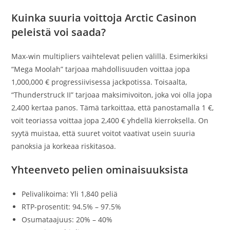
Kuinka suuria voittoja Arctic Casinon
peleistä voi saada?
Max-win multipliers vaihtelevat pelien välillä. Esimerkiksi
“Mega Moolah” tarjoaa mahdollisuuden voittaa jopa
1,000,000 € progressiivisessa jackpotissa. Toisaalta,
“Thunderstruck II” tarjoaa maksimivoiton, joka voi olla jopa
2,400 kertaa panos. Tämä tarkoittaa, että panostamalla 1 €,
voit teoriassa voittaa jopa 2,400 € yhdellä kierroksella. On
syytä muistaa, että suuret voitot vaativat usein suuria
panoksia ja korkeaa riskitasoa.
Yhteenveto pelien ominaisuuksista
Pelivalikoima: Yli 1,840 peliä
RTP-prosentit: 94.5% – 97.5%
Osumataajuus: 20% – 40%