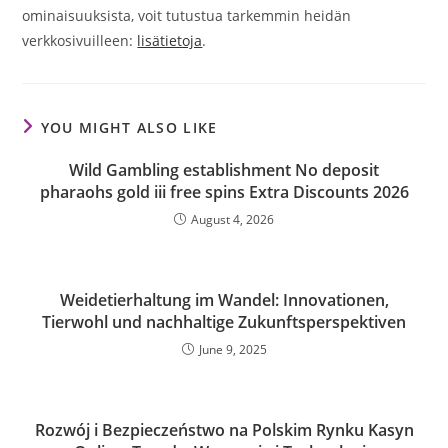
ominaisuuksista, voit tutustua tarkemmin heidän
verkkosivuilleen:
lisätietoja
.
YOU MIGHT ALSO LIKE
Wild Gambling establishment No deposit
pharaohs gold iii free spins Extra Discounts 2026
August 4, 2026
Weidetierhaltung im Wandel: Innovationen,
Tierwohl und nachhaltige Zukunftsperspektiven
June 9, 2025
Rozwój i Bezpieczeństwo na Polskim Rynku Kasyn