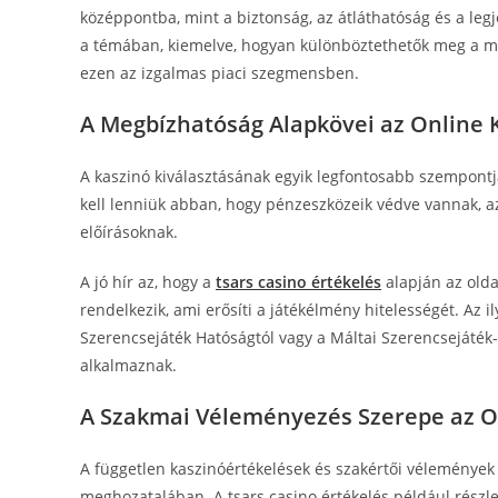
középpontba, mint a biztonság, az átláthatóság és a leg
a témában, kiemelve, hogyan különböztethetők meg a me
ezen az izgalmas piaci szegmensben.
A Megbízhatóság Alapkövei az Online
A kaszinó kiválasztásának egyik legfontosabb szempontj
kell lenniük abban, hogy pénzeszközeik védve vannak, a
előírásoknak.
A jó hír az, hogy a
tsars casino értékelés
alapján az olda
rendelkezik, ami erősíti a játékélmény hitelességét. Az 
Szerencsejáték Hatóságtól vagy a Máltai Szerencsejáték- 
alkalmaznak.
A Szakmai Véleményezés Szerepe az O
A független kaszinóértékelések és szakértői vélemények 
meghozatalában. A tsars casino értékelés például részle