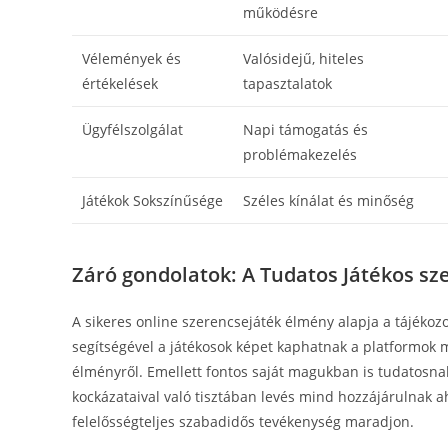
működésre
Vélemények és
Valósidejű, hiteles
értékelések
tapasztalatok
Ügyfélszolgálat
Napi támogatás és
problémakezelés
Játékok Sokszínűsége
Széles kínálat és minőség
Záró gondolatok: A Tudatos Játékos sz
A sikeres online szerencsejáték élmény alapja a tájékozot
segítségével a játékosok képet kaphatnak a platformok m
élményről. Emellett fontos saját magukban is tudatosnak
kockázataival való tisztában levés mind hozzájárulnak 
felelősségteljes szabadidős tevékenység maradjon.