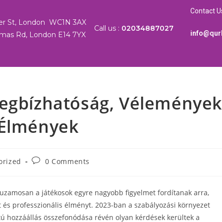
Contact U
ter St, London WC1N 3AX
Call us :
02034887027
info@qur
mas Rd, London E14 7YX
Megbízhatóság, Vélemények
 Élmények
orized
0 Comments
uzamosan a játékosok egyre nagyobb figyelmet fordítanak arra,
és professzionális élményt. 2023-ban a szabályozási környezet
ntú hozzáállás összefonódása révén olyan kérdések kerültek a