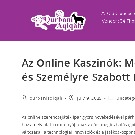
27 Old Glouces
Vendor : 34 Tho
Az Online Kaszinók: 
és Személyre Szabott
qurbaniaqiqah
July 9, 2025
Uncateg
Az online szerencsejáték-ipar gyors növekedésével párh
hogy mely platformok nyújtanak valódi megbízhatóságot 
változásai, a technológiai innovációk és a játékosközpo