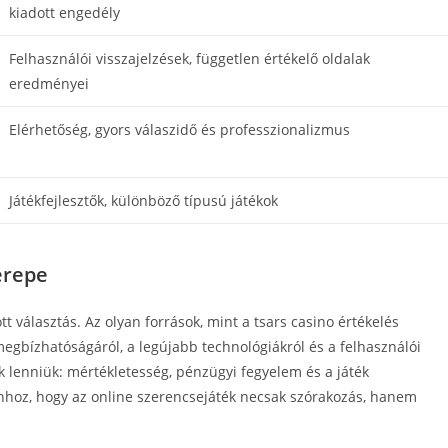
kiadott engedély
Felhasználói visszajelzések, független értékelő oldalak
eredményei
Elérhetőség, gyors válaszidő és professzionalizmus
Játékfejlesztők, különböző típusú játékok
erepe
t választás. Az olyan források, mint a tsars casino értékelés
egbízhatóságáról, a legújabb technológiákról és a felhasználói
 lenniük: mértékletesség, pénzügyi fegyelem és a játék
ahhoz, hogy az online szerencsejáték necsak szórakozás, hanem