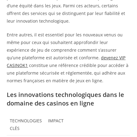
d’une équité dans les jeux. Parmi ces acteurs, certains
offrent des services qui se distinguent par leur fiabilité et
leur innovation technologique.
Entre autres, il est essentiel pour les nouveaux venus ou
même pour ceux qui souhaitent approfondir leur
expérience de jeu de comprendre comment s’assurer
qu’une plateforme est autorisée et conforme.
devenez VIP
CASINOK1
constitue une référence crédible pour accéder à
une plateforme sécurisée et réglementée, qui adhère aux
normes françaises en matière de jeux en ligne.
Les innovations technologiques dans le
domaine des casinos en ligne
TECHNOLOGIES
IMPACT
CLÉS