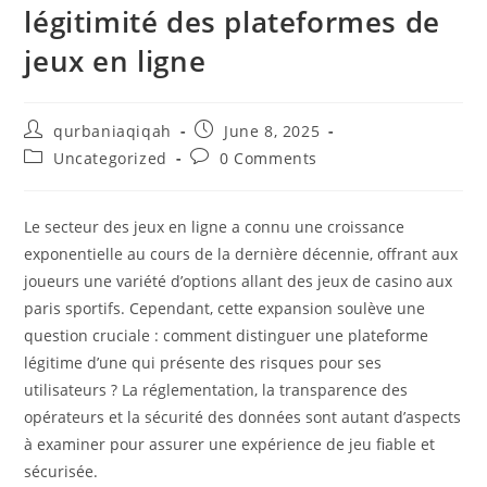
légitimité des plateformes de
jeux en ligne
qurbaniaqiqah
June 8, 2025
Uncategorized
0 Comments
Le secteur des jeux en ligne a connu une croissance
exponentielle au cours de la dernière décennie, offrant aux
joueurs une variété d’options allant des jeux de casino aux
paris sportifs. Cependant, cette expansion soulève une
question cruciale : comment distinguer une plateforme
légitime d’une qui présente des risques pour ses
utilisateurs ? La réglementation, la transparence des
opérateurs et la sécurité des données sont autant d’aspects
à examiner pour assurer une expérience de jeu fiable et
sécurisée.