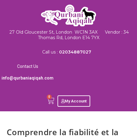
27 Old Gloucester St, London WC1N 3AX Vendor : 34
Thomas Rd, London E14 7YX
Call us :
02034887027
Contact Us
info@qurbaniaqiqah.com
0
My Account
Comprendre la fiabilité et la