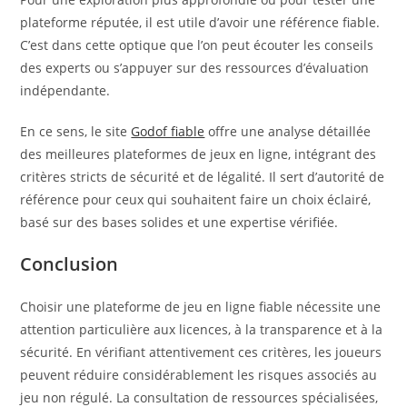
plateforme réputée, il est utile d’avoir une référence fiable.
C’est dans cette optique que l’on peut écouter les conseils
des experts ou s’appuyer sur des ressources d’évaluation
indépendante.
En ce sens, le site
Godof fiable
offre une analyse détaillée
des meilleures plateformes de jeux en ligne, intégrant des
critères stricts de sécurité et de légalité. Il sert d’autorité de
référence pour ceux qui souhaitent faire un choix éclairé,
basé sur des bases solides et une expertise vérifiée.
Conclusion
Choisir une plateforme de jeu en ligne fiable nécessite une
attention particulière aux licences, à la transparence et à la
sécurité. En vérifiant attentivement ces critères, les joueurs
peuvent réduire considérablement les risques associés au
jeu non régulé. La consultation de ressources spécialisées,