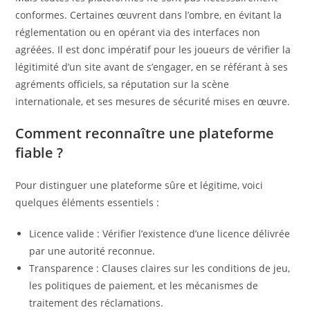
conformes. Certaines œuvrent dans l’ombre, en évitant la
réglementation ou en opérant via des interfaces non
agréées. Il est donc impératif pour les joueurs de vérifier la
légitimité d’un site avant de s’engager, en se référant à ses
agréments officiels, sa réputation sur la scène
internationale, et ses mesures de sécurité mises en œuvre.
Comment reconnaître une plateforme
fiable ?
Pour distinguer une plateforme sûre et légitime, voici
quelques éléments essentiels :
Licence valide :
Vérifier l’existence d’une licence délivrée
par une autorité reconnue.
Transparence :
Clauses claires sur les conditions de jeu,
les politiques de paiement, et les mécanismes de
traitement des réclamations.