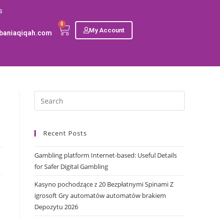
s
0
My Account
baniaqiqah.com
Recent Posts
Gambling platform Internet-based: Useful Details
for Safer Digital Gambling
Kasyno pochodzące z 20 Bezpłatnymi Spinami Z
igrosoft Gry automatów automatów brakiem
Depozytu 2026