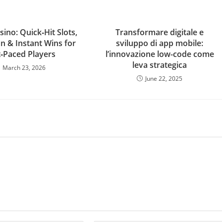
sino: Quick‑Hit Slots,
Transformare digitale e
on & Instant Wins for
sviluppo di app mobile:
t‑Paced Players
l’innovazione low-code come
leva strategica
March 23, 2026
June 22, 2025