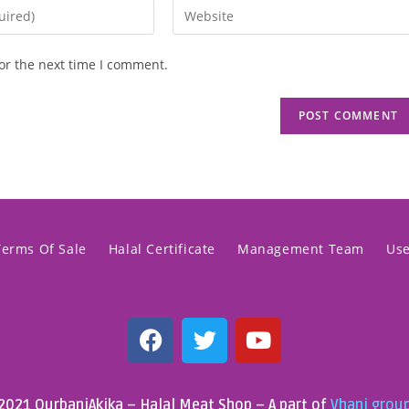
or the next time I comment.
Terms Of Sale
Halal Certificate
Management Team
Us
2021 QurbaniAkika – Halal Meat Shop – A part of
Vhani grou