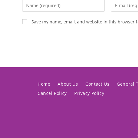
Save my name, email, and website in this browser f
Home
About Us
Contact Us
General 
Cancel Policy
Privacy Policy