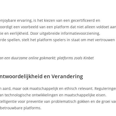
njoybare ervaring, is het kiezen van een gecertificeerd en
oordigt een voorbeeld van een platform dat niet alleen voldoet aa
ie en eerlijkheid. Door uitgebreide informatievoorziening,
erde spellen, stelt het platform spelers in staat om met vertrouwen
an een duurzame online gokmarkt; platforms zoals Kinbet
ntwoordelijkheid en Verandering
an aard, maar ook maatschappelijk en ethisch relevant. Regulering
k van technologische ontwikkelingen en maatschappelijke eisen.
telligentie voor preventie van problematisch gokken en de groei va
 betrouwbare platforms.