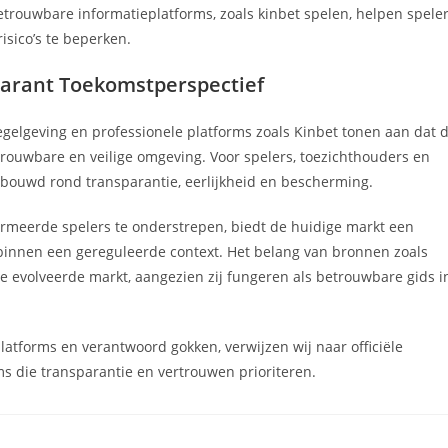
trouwbare informatieplatforms, zoals kinbet spelen, helpen spele
sico’s te beperken.
parant Toekomstperspectief
egelgeving en professionele platforms zoals Kinbet tonen aan dat 
rouwbare en veilige omgeving. Voor spelers, toezichthouders en
ebouwd rond transparantie, eerlijkheid en bescherming.
ormeerde spelers te onderstrepen, biedt de huidige markt een
binnen een gereguleerde context. Het belang van bronnen zoals
 evolveerde markt, aangezien zij fungeren als betrouwbare gids i
latforms en verantwoord gokken, verwijzen wij naar officiële
s die transparantie en vertrouwen prioriteren.