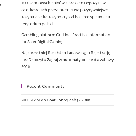
100 Darmowych Spinów z brakiem Depozytu w
n
całej kasynach przez internet Najpozytywniejsze
kasyna z setka kasyno crystal ball free spinami na
terytorium polski
Gambling platform On-Line: Practical Information
for Safer Digital Gaming
Najkorzystniej Bezpłatna Lada w ciągu Rejestrację
bez Depozytu Zagraj w automaty online dla zabawy
2026
Recent Comments
MD ISLAM
on
Goat For Aqiqah (25-30KG)