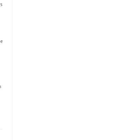
rs
de
n