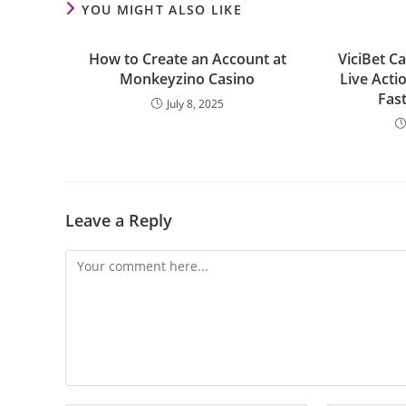
YOU MIGHT ALSO LIKE
How to Create an Account at
ViciBet Ca
Monkeyzino Casino
Live Acti
Fas
July 8, 2025
Leave a Reply