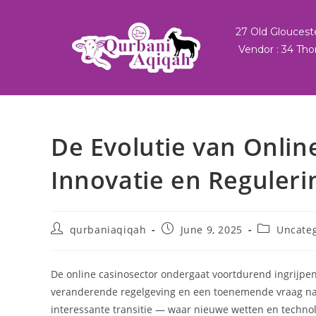
27 Old Glouces
Vendor : 34 Tho
De Evolutie van Online
Innovatie en Reguleri
qurbaniaqiqah
June 9, 2025
Uncate
De online casinosector ondergaat voortdurend ingrijpe
veranderende regelgeving en een toenemende vraag naa
interessante transitie — waar nieuwe wetten en techn