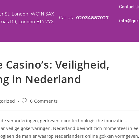
Contact U
ter St, London WC1N 3AX
Call us :
02034887027
info@qur
mas Rd, London E14 7YX
 Casino’s: Veiligheid,
ng in Nederland
gorized
0 Comments
nde veranderingen, gedreven door technologische innovaties,
r veilige gokervaringen. Nederland bevindt zich momenteel in ee
ologieën de manier waarop Nederlanders online gokken vormgeven,