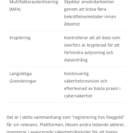
Multifaktorautentisering
Skyddar användarkonton
(MFA)
genom att kräva flera
bekräftelsemetoder innan
åtkomst
Kryptering
Kontrollerar att all data som
överförs är krypterad för att
förhindra avlyssning och
dataintrång
Langsiktiga
Kontinuerlig
Granskningar
säkerhetsrevision och
efterlevnad av bästa praxis i
cybersäkerhet
Det är i detta sammanhang som “registrering hos foxygold”
får sin relevans. Plattformen, liksom andra ledande aktörer,
investerar i avancerade säkerhetsåtgärder för att bygga