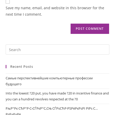
Save my name, email, and website in this browser for the
next time I comment.
Recent Posts
Самые перспективнейшие компьютерные профессии
будущего
Into the lowest ?20 put, you have made ?20 in incentive finance and
you can a hundred revolves respected at the ?0
РљР°Рє СЂР°Р·С‹СЃРєР°С‚СЊ СЃРѕСЋР·РЅРёРєРѕРІ РїРѕ С…
РѕР±Р±Рё