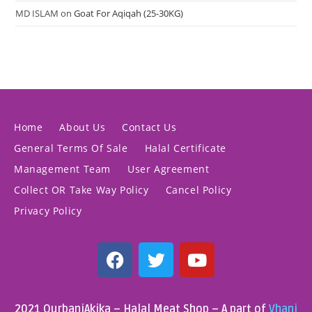
MD ISLAM
on
Goat For Aqiqah (25-30KG)
Home
About Us
Contact Us
General Terms Of Sale
Halal Certificate
Management Team
User Agreement
Collect OR Take Way Policy
Cancel Policy
Privacy Policy
2021 QurbaniAkika – Halal Meat Shop – A part of
Vhani