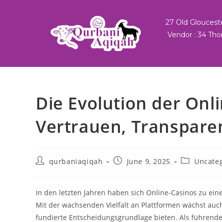
27 Old Glouces
Vendor : 34 Tho
Die Evolution der On
Vertrauen, Transpare
qurbaniaqiqah
June 9, 2025
Uncate
In den letzten Jahren haben sich Online-Casinos zu ein
Mit der wachsenden Vielfalt an Plattformen wächst auc
fundierte Entscheidungsgrundlage bieten. Als führende