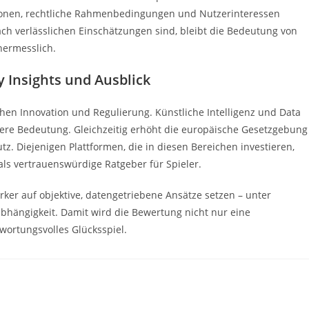
ationen, rechtliche Rahmenbedingungen und Nutzerinteressen
nach verlässlichen Einschätzungen sind, bleibt die Bedeutung von
nermesslich.
 Insights und Ausblick
en Innovation und Regulierung. Künstliche Intelligenz und Data
ere Bedeutung. Gleichzeitig erhöht die europäische Gesetzgebung
z. Diejenigen Plattformen, die in diesen Bereichen investieren,
als vertrauenswürdige Ratgeber für Spieler.
ker auf objektive, datengetriebene Ansätze setzen – unter
bhängigkeit. Damit wird die Bewertung nicht nur eine
wortungsvolles Glücksspiel.