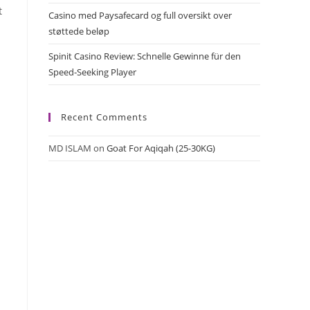
t
Casino med Paysafecard og full oversikt over
støttede beløp
Spinit Casino Review: Schnelle Gewinne für den
Speed‑Seeking Player
Recent Comments
MD ISLAM
on
Goat For Aqiqah (25-30KG)