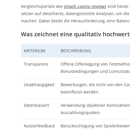
Vergleichsportale wie
smash casino reviews
sind heute 
setzen auf detaillierte, datengestützte Analysen, um d
machen. Dabei bleibt die Herausforderung, eine Balanc
Was zeichnet eine qualitativ hochwer
KRITERIUM
BESCHREIBUNG
Transparenz
Offene Offenlegung von Testmetho
Bonusbedingungen und Lizenzstat
Unabhängigkeit
Bewertungen, die nicht von den Cas
beeinflusst werden.
Datenbasiert
Verwendung objektiver Kennzahlen, 
Auszahlungsquoten.
Nutzerfeedback
Berücksichtigung von Spielerbewe