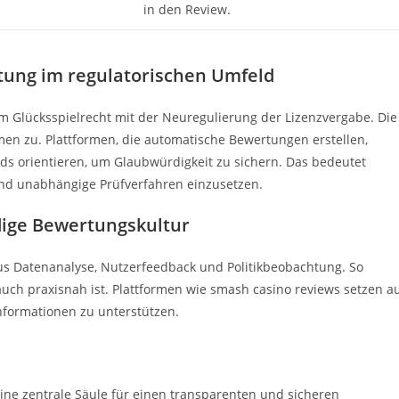
in den Review.
tung im regulatorischen Umfeld
m Glücksspielrecht mit der Neuregulierung der Lizenzvergabe. Die
n zu. Plattformen, die automatische Bewertungen erstellen,
s orientieren, um Glaubwürdigkeit zu sichern. Das bedeutet
 und unabhängige Prüfverfahren einzusetzen.
dige Bewertungskultur
us Datenanalyse, Nutzerfeedback und Politikbeobachtung. So
auch praxisnah ist. Plattformen wie smash casino reviews setzen a
nformationen zu unterstützen.
ine zentrale Säule für einen transparenten und sicheren