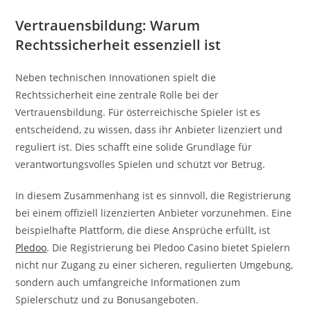
Vertrauensbildung: Warum
Rechtssicherheit essenziell ist
Neben technischen Innovationen spielt die
Rechtssicherheit eine zentrale Rolle bei der
Vertrauensbildung. Für österreichische Spieler ist es
entscheidend, zu wissen, dass ihr Anbieter lizenziert und
reguliert ist. Dies schafft eine solide Grundlage für
verantwortungsvolles Spielen und schützt vor Betrug.
In diesem Zusammenhang ist es sinnvoll, die Registrierung
bei einem offiziell lizenzierten Anbieter vorzunehmen. Eine
beispielhafte Plattform, die diese Ansprüche erfüllt, ist
Pledoo
. Die Registrierung bei Pledoo Casino bietet Spielern
nicht nur Zugang zu einer sicheren, regulierten Umgebung,
sondern auch umfangreiche Informationen zum
Spielerschutz und zu Bonusangeboten.