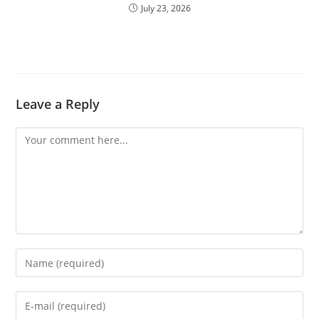
July 23, 2026
Leave a Reply