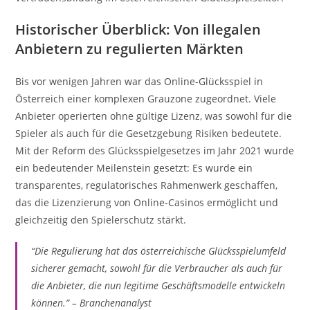
Historischer Überblick: Von illegalen
Anbietern zu regulierten Märkten
Bis vor wenigen Jahren war das Online-Glücksspiel in
Österreich einer komplexen Grauzone zugeordnet. Viele
Anbieter operierten ohne gültige Lizenz, was sowohl für die
Spieler als auch für die Gesetzgebung Risiken bedeutete.
Mit der Reform des Glücksspielgesetzes im Jahr 2021 wurde
ein bedeutender Meilenstein gesetzt: Es wurde ein
transparentes, regulatorisches Rahmenwerk geschaffen,
das die Lizenzierung von Online-Casinos ermöglicht und
gleichzeitig den Spielerschutz stärkt.
“Die Regulierung hat das österreichische Glücksspielumfeld
sicherer gemacht, sowohl für die Verbraucher als auch für
die Anbieter, die nun legitime Geschäftsmodelle entwickeln
können.” – Branchenanalyst