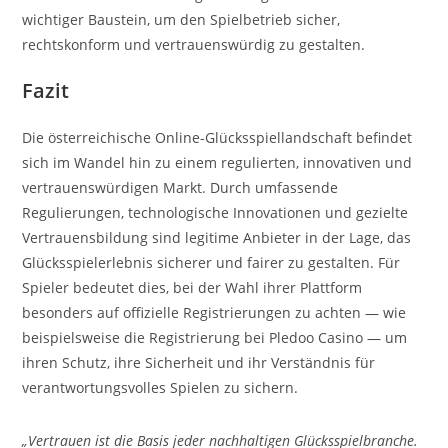
wichtiger Baustein, um den Spielbetrieb sicher,
rechtskonform und vertrauenswürdig zu gestalten.
Fazit
Die österreichische Online-Glücksspiellandschaft befindet
sich im Wandel hin zu einem regulierten, innovativen und
vertrauenswürdigen Markt. Durch umfassende
Regulierungen, technologische Innovationen und gezielte
Vertrauensbildung sind legitime Anbieter in der Lage, das
Glücksspielerlebnis sicherer und fairer zu gestalten. Für
Spieler bedeutet dies, bei der Wahl ihrer Plattform
besonders auf offizielle Registrierungen zu achten — wie
beispielsweise die Registrierung bei Pledoo Casino — um
ihren Schutz, ihre Sicherheit und ihr Verständnis für
verantwortungsvolles Spielen zu sichern.
„Vertrauen ist die Basis jeder nachhaltigen Glücksspielbranche.