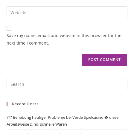
Save my name, email, and website in this browser for the
next time I comment.
Recent Posts
??? Behebung haufiger Probleme bei Verde Spielcasino � diese
Arbeitsweise z. hd. schnelle Waren