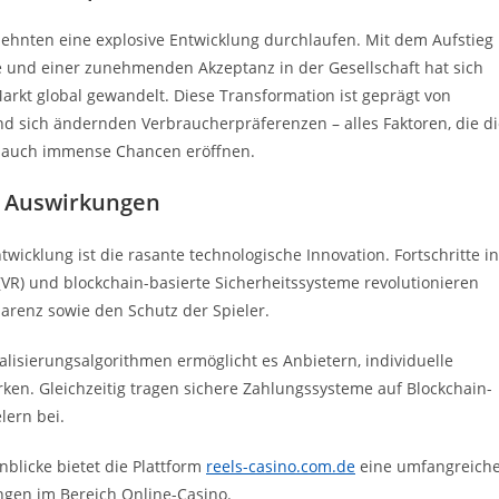
zehnten eine explosive Entwicklung durchlaufen. Mit dem Aufstieg
te und einer zunehmenden Akzeptanz in der Gesellschaft hat sich
arkt global gewandelt. Diese Transformation ist geprägt von
d sich ändernden Verbraucherpräferenzen – alles Faktoren, die di
r auch immense Chancen eröffnen.
e Auswirkungen
icklung ist die rasante technologische Innovation. Fortschritte in
ty (VR) und blockchain-basierte Sicherheitssysteme revolutionieren
arenz sowie den Schutz der Spieler.
lisierungsalgorithmen ermöglicht es Anbietern, individuelle
ken. Gleichzeitig tragen sichere Zahlungssysteme auf Blockchain-
lern bei.
nblicke bietet die Plattform
reels-casino.com.de
eine umfangreich
ngen im Bereich Online-Casino.