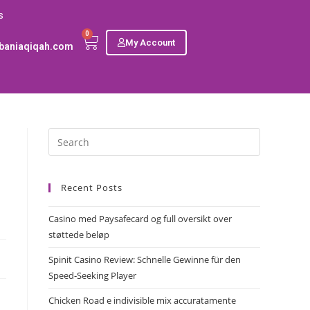
s
0
My Account
baniaqiqah.com
Recent Posts
Casino med Paysafecard og full oversikt over
støttede beløp
Spinit Casino Review: Schnelle Gewinne für den
Speed‑Seeking Player
Chicken Road e indivisible mix accuratamente