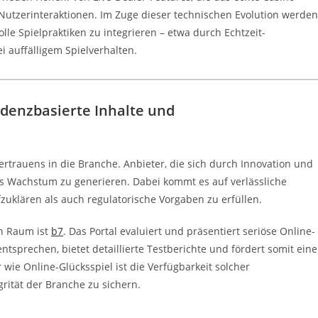
en Nutzerinteraktionen. Im Zuge dieser technischen Evolution werden
le Spielpraktiken zu integrieren – etwa durch Echtzeit-
 auffälligem Spielverhalten.
idenzbasierte Inhalte und
Vertrauens in die Branche. Anbieter, die sich durch Innovation und
es Wachstum zu generieren. Dabei kommt es auf verlässliche
uklären als auch regulatorische Vorgaben zu erfüllen.
n Raum ist
b7
. Das Portal evaluiert und präsentiert seriöse Online-
sprechen, bietet detaillierte Testberichte und fördert somit eine
wie Online-Glücksspiel ist die Verfügbarkeit solcher
rität der Branche zu sichern.