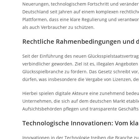
Neuerungen, technologischem Fortschritt und verände
Deutschland seit Jahren auf einem komplexen rechtlich
Plattformen, dass eine klare Regulierung und verantw
als auch Verbraucher zu schützen.
Rechtliche Rahmenbedingungen und di
Seit der Einführung des neuen Glücksspielstaatsvertrags
verbindlicher geworden. Ziel ist es, illegalen Angebote
Glücksspielbranche zu fördern. Das Gesetz schreibt vor
dürfen, was insbesondere die Vergabe von Lizenzen, der
Hierbei spielen digitale Akteure eine zunehmend bedeut
Unternehmen, die sich auf dem deutschen Markt etabl
Aufsichtsbehörden pflegen und transparente Geschäfts
Technologische Innovationen: Vom klas
Innovationen in der Technologie treiben die Branche zu