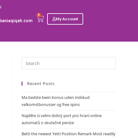
s
0
My Account
baniaqiqah.com
Recent Posts
Ma bedste bwin bonus uden indskud
velkomstbonusser og free spins
Najděte si velmi dobrý port pro hraní online
automatů o skutečné peníze
Betti the newest Yetti Position Remark Most readily