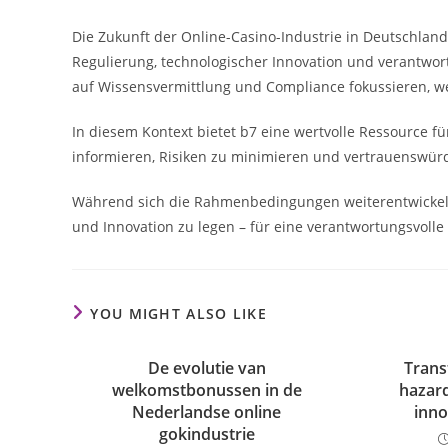
Die Zukunft der Online-Casino-Industrie in Deutschla
Regulierung, technologischer Innovation und verantwor
auf Wissensvermittlung und Compliance fokussieren, wer
In diesem Kontext bietet b7 eine wertvolle Ressource
informieren, Risiken zu minimieren und vertrauenswürd
Während sich die Rahmenbedingungen weiterentwickeln, g
und Innovation zu legen – für eine verantwortungsvolle
YOU MIGHT ALSO LIKE
De evolutie van
Trans
welkomstbonussen in de
hazard
Nederlandse online
inno
gokindustrie