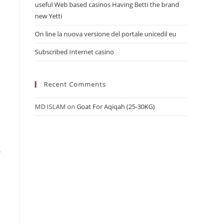
useful Web based casinos Having Betti the brand
new Yetti
On line la nuova versione del portale unicedil eu
Subscribed Internet casino
Recent Comments
MD ISLAM
on
Goat For Aqiqah (25-30KG)
.