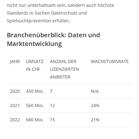
nicht nur unterhaltsam sein, sondern auch höchste
Standards in Sachen Datenschutz und
Spielsuchtprävention erfüllen.
Branchenüberblick: Daten und
Marktentwicklung
JAHR
UMSATZ
ANZAHL DER
WACHSTUMSRATE
IN CHF
LIZENZIERTEN
ANBIETER
2020
450 Mio.
7
N/A
2021
560 Mio.
12
24%
2022
680 Mio.
15
21%