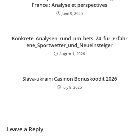
France : Analyse et perspectives
June 9, 2025
Konkrete_Analysen_rund_um_bets_24_für_erfahr
ene_Sportwetter_und_Neueinsteiger
August 1, 2026
Slava-ukraini Casinon Bonuskoodit 2026
July 8, 2025
Leave a Reply