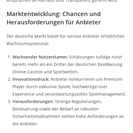
Ansprüchen an Fairness und Transparenz gerecht wird.
Marktentwicklung: Chancen und
Herausforderungen für Anbieter
Der deutsche Markt bietet für seriöse Anbieter erhebliches
Wachstumspotenzial:
Wachsender Nutzerstamm:
Schätzungen zufolge nutzt
bereits mehr als ein Drittel der deutschen Bevölkerung
Online-Casinos und Sportwetten.
Innovationsdruck:
Anbieter konkurrieren um Premium-
Player durch exklusive Spiele, hochwertige User
Experience und verantwortungsvolles Spielmanagement.
Herausforderungen:
Strenge Regulierungen,
Besteuerung sowie der Bedarf an robusten
Sicherheitsmaßnahmen stellen hohe Anforderungen an
die Anbieter.