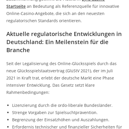
Startseite
an Bedeutung als Referenzquelle für innovative
Online-Casino-Angebote, die sich an den neuesten
regulatorischen Standards orientieren.
Aktuelle regulatorische Entwicklungen in
Deutschland: Ein Meilenstein für die
Branche
Seit der Legalisierung des Online-Glücksspiels durch das
neue Glücksspielstaatsvertrag (GlüStV 2021), der im Juli
2021 in Kraft trat, erlebt der deutsche Markt eine Phase
intensiver Entwicklung. Das Gesetz setzt klare
Rahmenbedingungen:
Lizenzierung durch die ordo-liberale Bundesländer.
Strenge Vorgaben zur Spielsuchtprävention.
Begrenzung der Einsatzhöhen und Auszahlungen.
Erfordernis technischer und finanzieller Sicherheiten für