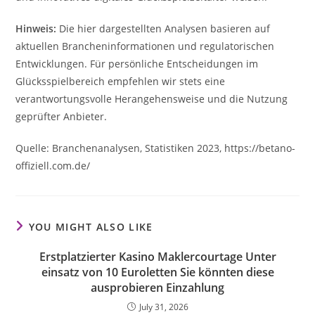
Hinweis:
Die hier dargestellten Analysen basieren auf
aktuellen Brancheninformationen und regulatorischen
Entwicklungen. Für persönliche Entscheidungen im
Glücksspielbereich empfehlen wir stets eine
verantwortungsvolle Herangehensweise und die Nutzung
geprüfter Anbieter.
Quelle: Branchenanalysen, Statistiken 2023, https://betano-
offiziell.com.de/
YOU MIGHT ALSO LIKE
Erstplatzierter Kasino Maklercourtage Unter
einsatz von 10 Euroletten Sie könnten diese
ausprobieren Einzahlung
July 31, 2026