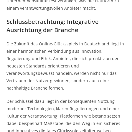
Unternehmenskultur fest verankert, was die Plattform zu
einem verantwortungsvollen Anbieter macht.
Schlussbetrachtung: Integrative
Ausrichtung der Branche
Die Zukunft des Online-Glücksspiels in Deutschland liegt in
einer harmonischen Verbindung aus Innovation,
Regulierung und Ethik. Anbieter, die sich proaktiv an den
neuesten Standards orientieren und
verantwortungsbewusst handeln, werden nicht nur das
Vertrauen der Nutzer gewinnen, sondern auch eine
nachhaltige Branche formen.
Der Schlüssel dazu liegt in der konsequenten Nutzung
moderner Technologien, klaren Regulierungen und einer
Kultur der Verantwortung. Plattformen wie betano setzen
dabei beispielhaft Maßstäbe, die den Weg in ein sicheres
und innovatives digitales Glücksspielzeitalter weisen.