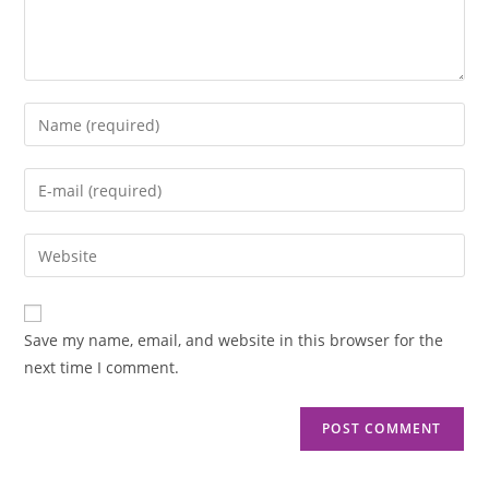
Save my name, email, and website in this browser for the
next time I comment.