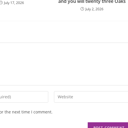
and you will twenty three Oaks
July 17, 2026
July 2, 2026
or the next time I comment.