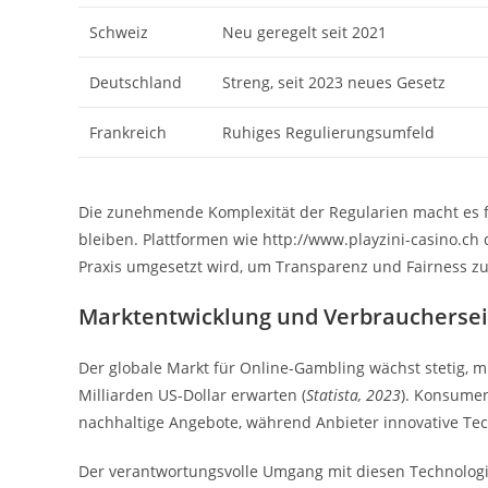
Schweiz
Neu geregelt seit 2021
Deutschland
Streng, seit 2023 neues Gesetz
Frankreich
Ruhiges Regulierungsumfeld
Die zunehmende Komplexität der Regularien macht es f
bleiben. Plattformen wie http://www.playzini-casino.ch
Praxis umgesetzt wird, um Transparenz und Fairness zu
Marktentwicklung und Verbrauchersei
Der globale Markt für Online-Gambling wächst stetig, m
Milliarden US-Dollar erwarten (
Statista, 2023
). Konsume
nachhaltige Angebote, während Anbieter innovative Tec
Der verantwortungsvolle Umgang mit diesen Technologi