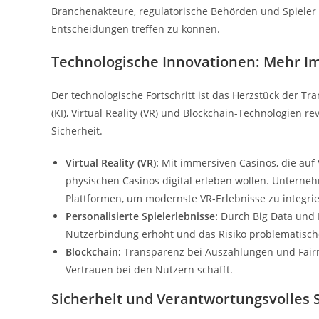
Branchenakteure, regulatorische Behörden und Spieler i
Entscheidungen treffen zu können.
Technologische Innovationen: Mehr I
Der technologische Fortschritt ist das Herzstück der Tr
(KI), Virtual Reality (VR) und Blockchain-Technologien r
Sicherheit.
Virtual Reality (VR):
Mit immersiven Casinos, die auf VR
physischen Casinos digital erleben wollen. Untern
Plattformen, um modernste VR-Erlebnisse zu integri
Personalisierte Spielerlebnisse:
Durch Big Data und K
Nutzerbindung erhöht und das Risiko problematische
Blockchain:
Transparenz bei Auszahlungen und Fairne
Vertrauen bei den Nutzern schafft.
Sicherheit und Verantwortungsvolles 