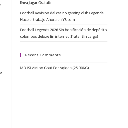
línea Jugar Gratuito
e
Football Revisión del casino gaming club Legends
Hace el trabajo Ahora en Y8 com
Football Legends 2026 Sin bonificación de depósito
columbus deluxe En internet ¡Tratar Sin cargo!
Recent Comments
s
MD ISLAM
on
Goat For Aqiqah (25-30KG)
re