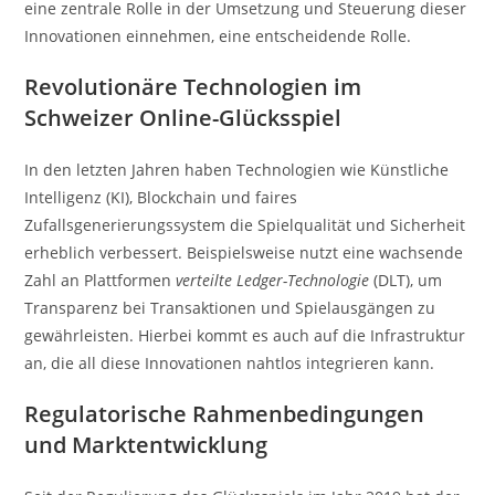
eine zentrale Rolle in der Umsetzung und Steuerung dieser
Innovationen einnehmen, eine entscheidende Rolle.
Revolutionäre Technologien im
Schweizer Online-Glücksspiel
In den letzten Jahren haben Technologien wie Künstliche
Intelligenz (KI), Blockchain und faires
Zufallsgenerierungssystem die Spielqualität und Sicherheit
erheblich verbessert. Beispielsweise nutzt eine wachsende
Zahl an Plattformen
verteilte Ledger-Technologie
(DLT), um
Transparenz bei Transaktionen und Spielausgängen zu
gewährleisten. Hierbei kommt es auch auf die Infrastruktur
an, die all diese Innovationen nahtlos integrieren kann.
Regulatorische Rahmenbedingungen
und Marktentwicklung