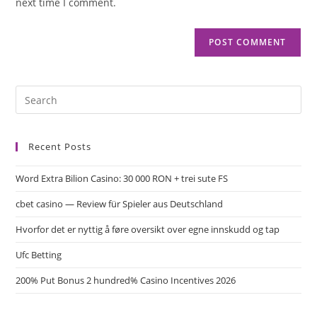
next time I comment.
Recent Posts
Word Extra Bilion Casino: 30 000 RON + trei sute FS
cbet casino — Review für Spieler aus Deutschland
Hvorfor det er nyttig å føre oversikt over egne innskudd og tap
Ufc Betting
200% Put Bonus 2 hundred% Casino Incentives 2026