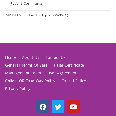
Recent Comments
MD ISLAM
on
Goat For Aqiqah (25-30KG)
Home
About Us
Contact Us
General Terms Of Sale
Halal Certificate
Management Team
User Agreement
Collect OR Take Way Policy
Cancel Policy
Privacy Policy