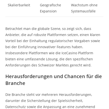
Skalierbarkeit
Geografische
Wachstum ohne
Expansion
Systemausfälle
Betrachtet man die globale Szene, so zeigt sich, dass
Anbieter, die auf robuste Plattformen setzen, einen klaren
Vorteil bei der Einhaltung regulatorischer Vorgaben sowie
bei der Einführung innovativer Features haben.
Insbesondere Plattformen wie die IceCasino Plattform
bieten eine umfassende Lösung, die den spezifischen
Anforderungen des Schweizer Marktes gerecht wird.
Herausforderungen und Chancen für die
Branche
Die Branche steht vor mehreren Herausforderungen,
darunter die Sicherstellung der Spielsicherheit,
Datenschutz sowie die Anpassung an eine zunehmend