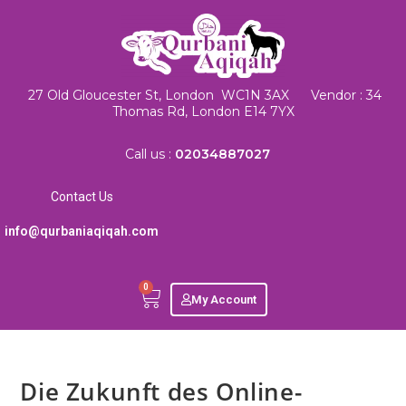
27 Old Gloucester St, London WC1N 3AX Vendor : 34
Thomas Rd, London E14 7YX
Call us :
02034887027
Contact Us
info@qurbaniaqiqah.com
0
My Account
Die Zukunft des Online-