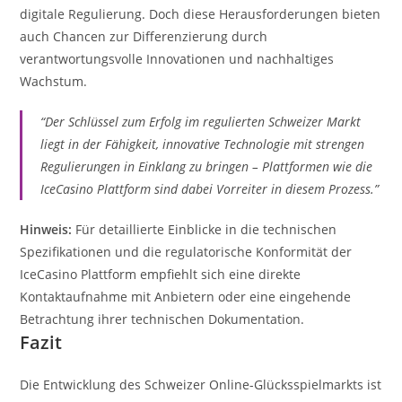
digitale Regulierung. Doch diese Herausforderungen bieten
auch Chancen zur Differenzierung durch
verantwortungsvolle Innovationen und nachhaltiges
Wachstum.
“Der Schlüssel zum Erfolg im regulierten Schweizer Markt
liegt in der Fähigkeit, innovative Technologie mit strengen
Regulierungen in Einklang zu bringen – Plattformen wie die
IceCasino Plattform sind dabei Vorreiter in diesem Prozess.”
Hinweis:
Für detaillierte Einblicke in die technischen
Spezifikationen und die regulatorische Konformität der
IceCasino Plattform empfiehlt sich eine direkte
Kontaktaufnahme mit Anbietern oder eine eingehende
Betrachtung ihrer technischen Dokumentation.
Fazit
Die Entwicklung des Schweizer Online-Glücksspielmarkts ist