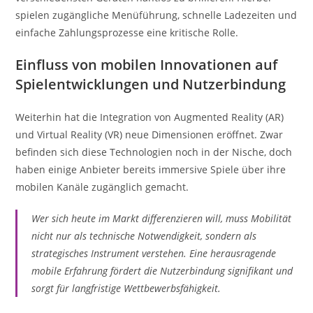
spielen zugängliche Menüführung, schnelle Ladezeiten und
einfache Zahlungsprozesse eine kritische Rolle.
Einfluss von mobilen Innovationen auf
Spielentwicklungen und Nutzerbindung
Weiterhin hat die Integration von Augmented Reality (AR)
und Virtual Reality (VR) neue Dimensionen eröffnet. Zwar
befinden sich diese Technologien noch in der Nische, doch
haben einige Anbieter bereits immersive Spiele über ihre
mobilen Kanäle zugänglich gemacht.
Wer sich heute im Markt differenzieren will, muss Mobilität
nicht nur als technische Notwendigkeit, sondern als
strategisches Instrument verstehen. Eine herausragende
mobile Erfahrung fördert die Nutzerbindung signifikant und
sorgt für langfristige Wettbewerbsfähigkeit.