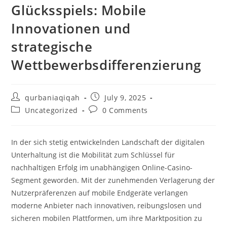
Glücksspiels: Mobile
Innovationen und
strategische
Wettbewerbsdifferenzierung
qurbaniaqiqah
July 9, 2025
Uncategorized
0 Comments
In der sich stetig entwickelnden Landschaft der digitalen
Unterhaltung ist die Mobilität zum Schlüssel für
nachhaltigen Erfolg im unabhängigen Online-Casino-
Segment geworden. Mit der zunehmenden Verlagerung der
Nutzerpräferenzen auf mobile Endgeräte verlangen
moderne Anbieter nach innovativen, reibungslosen und
sicheren mobilen Plattformen, um ihre Marktposition zu