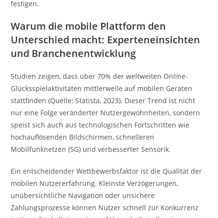
festigen.
Warum die mobile Plattform den
Unterschied macht: Experteneinsichten
und Branchenentwicklung
Studien zeigen, dass über 70% der weltweiten Online-
Glücksspielaktivitäten mittlerweile auf mobilen Geräten
stattfinden (Quelle: Statista, 2023). Dieser Trend ist nicht
nur eine Folge veränderter Nutzergewohnheiten, sondern
speist sich auch aus technologischen Fortschritten wie
hochauflösenden Bildschirmen, schnelleren
Mobilfunknetzen (5G) und verbesserter Sensorik.
Ein entscheidender Wettbewerbsfaktor ist die Qualität der
mobilen Nutzererfahrung. Kleinste Verzögerungen,
unübersichtliche Navigation oder unsichere
Zahlungsprozesse können Nutzer schnell zur Konkurrenz