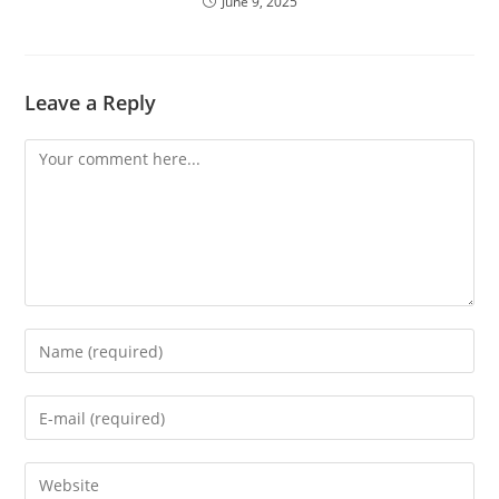
June 9, 2025
Leave a Reply