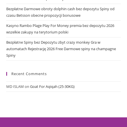
Bezpłatne Darmowe obroty dolphin cash bez depozytu Spiny od
czasu Betsson obecne propozycji bonusowe
Kasyno Rambo Plage Play For Money premia bez depozytu 2026
wszelkie zakupy na terytorium polski
Bezpłatne Spiny bez Depozytu zbyt crazy monkey Gra w
automatach Rejestrację 2026 Free Darmowe spiny na champagne
Spiny
Recent Comments
MD ISLAM
on
Goat For Aqiqah (25-30KG)