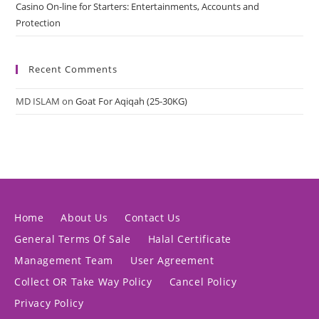
Casino On-line for Starters: Entertainments, Accounts and
Protection
Recent Comments
MD ISLAM
on
Goat For Aqiqah (25-30KG)
Home
About Us
Contact Us
General Terms Of Sale
Halal Certificate
Management Team
User Agreement
Collect OR Take Way Policy
Cancel Policy
Privacy Policy