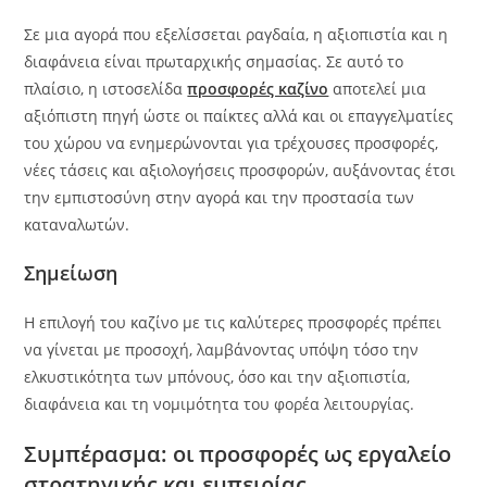
Σε μια αγορά που εξελίσσεται ραγδαία, η αξιοπιστία και η
διαφάνεια είναι πρωταρχικής σημασίας. Σε αυτό το
πλαίσιο, η ιστοσελίδα
προσφορές καζίνο
αποτελεί μια
αξιόπιστη πηγή ώστε οι παίκτες αλλά και οι επαγγελματίες
του χώρου να ενημερώνονται για τρέχουσες προσφορές,
νέες τάσεις και αξιολογήσεις προσφορών, αυξάνοντας έτσι
την εμπιστοσύνη στην αγορά και την προστασία των
καταναλωτών.
Σημείωση
Η επιλογή του καζίνο με τις καλύτερες προσφορές πρέπει
να γίνεται με προσοχή, λαμβάνοντας υπόψη τόσο την
ελκυστικότητα των μπόνους, όσο και την αξιοπιστία,
διαφάνεια και τη νομιμότητα του φορέα λειτουργίας.
Συμπέρασμα: οι προσφορές ως εργαλείο
στρατηγικής και εμπειρίας