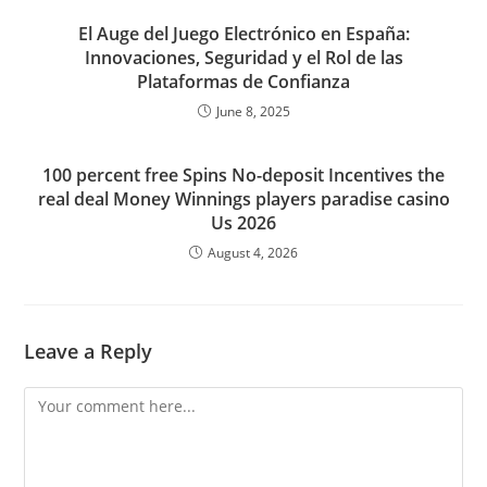
El Auge del Juego Electrónico en España:
Innovaciones, Seguridad y el Rol de las
Plataformas de Confianza
June 8, 2025
100 percent free Spins No-deposit Incentives the
real deal Money Winnings players paradise casino
Us 2026
August 4, 2026
Leave a Reply