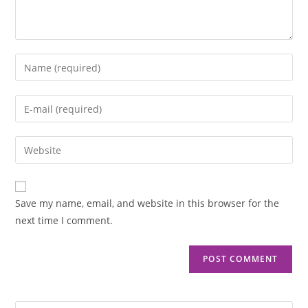
Save my name, email, and website in this browser for the
next time I comment.